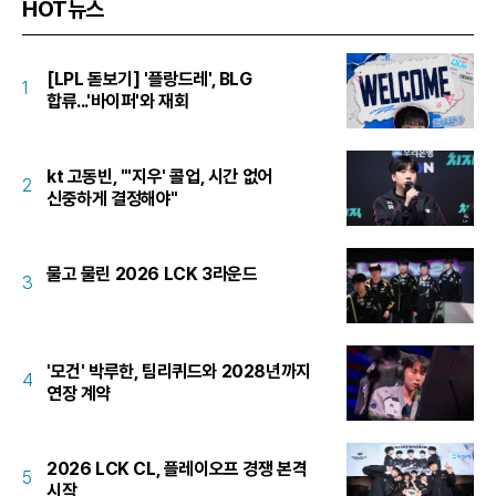
HOT뉴스
[LPL 돋보기] '플랑드레', BLG
1
합류...'바이퍼'와 재회
kt 고동빈, "'지우' 콜업, 시간 없어
2
신중하게 결정해야"
물고 물린 2026 LCK 3라운드
3
'모건' 박루한, 팀리퀴드와 2028년까지
4
연장 계약
2026 LCK CL, 플레이오프 경쟁 본격
5
시작