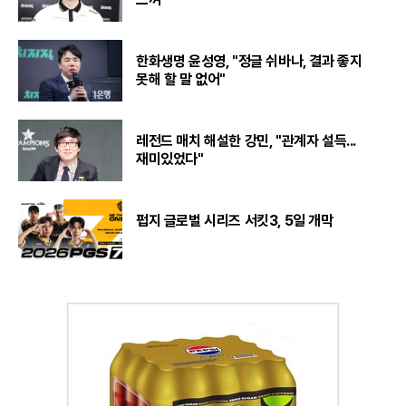
한화생명 윤성영, "정글 쉬바나, 결과 좋지
못해 할 말 없어"
레전드 매치 해설한 강민, "관계자 설득...
재미있었다"
펍지 글로벌 시리즈 서킷3, 5일 개막