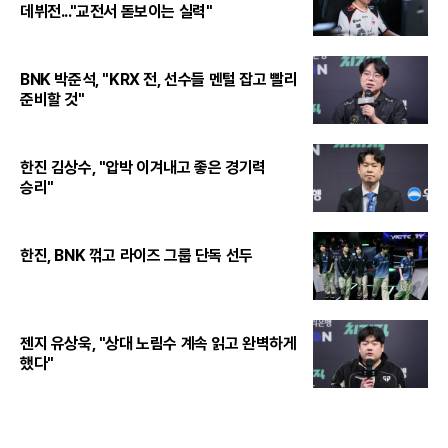
데뷔전..."교전서 돋보이는 실력"
BNK 박준석, "KRX 전, 선수들 멘털 잡고 빨리
준비할 것"
한진 김상수, "압박 이겨내고 좋은 경기력
승리"
한진, BNK 꺾고 라이즈 그룹 단독 선두
젠지 유상욱, "상대 노림수 계속 읽고 완벽하게
했다"