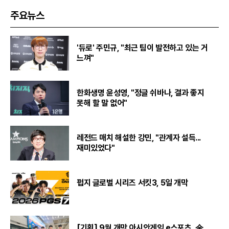
주요뉴스
'듀로' 주민규, "최근 팀이 발전하고 있는 거
느껴"
한화생명 윤성영, "정글 쉬바나, 결과 좋지
못해 할 말 없어"
레전드 매치 해설한 강민, "관계자 설득...
재미있었다"
펍지 글로벌 시리즈 서킷3, 5일 개막
[기획] 9월 개막 아시안게임 e스포츠, 金