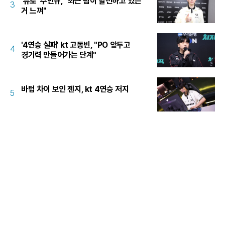
'듀로' 주민규, "최근 팀이 발전하고 있는
3
거 느껴"
'4연승 실패' kt 고동빈, "PO 앞두고
4
경기력 만들어가는 단계"
바텀 차이 보인 젠지, kt 4연승 저지
5