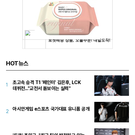
HOT뉴스
초고속 승격 T1 '페인터' 김은후, LCK
1
데뷔전..."교전서 돋보이는 실력"
아시안게임 e스포츠 국가대표 유니폼 공개
2