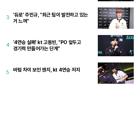
'듀로' 주민규, "최근 팀이 발전하고 있는
3
거 느껴"
'4연승 실패' kt 고동빈, "PO 앞두고
4
경기력 만들어가는 단계"
바텀 차이 보인 젠지, kt 4연승 저지
5