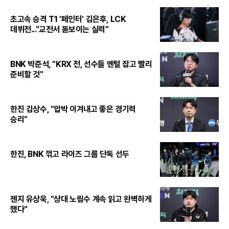
초고속 승격 T1 '페인터' 김은후, LCK
데뷔전..."교전서 돋보이는 실력"
BNK 박준석, "KRX 전, 선수들 멘털 잡고 빨리
준비할 것"
한진 김상수, "압박 이겨내고 좋은 경기력
승리"
한진, BNK 꺾고 라이즈 그룹 단독 선두
젠지 유상욱, "상대 노림수 계속 읽고 완벽하게
했다"