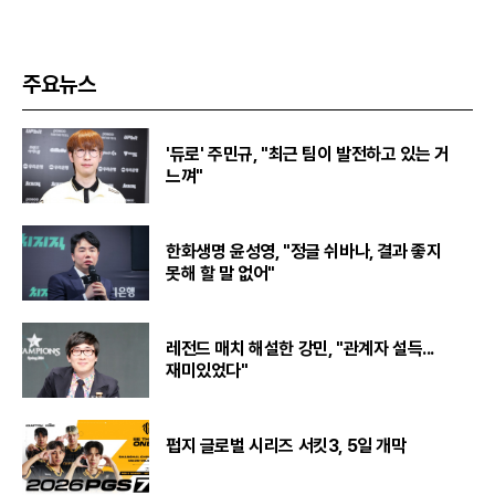
주요뉴스
'듀로' 주민규, "최근 팀이 발전하고 있는 거
느껴"
한화생명 윤성영, "정글 쉬바나, 결과 좋지
못해 할 말 없어"
레전드 매치 해설한 강민, "관계자 설득...
재미있었다"
펍지 글로벌 시리즈 서킷3, 5일 개막