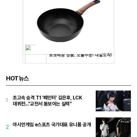
HOT뉴스
초고속 승격 T1 '페인터' 김은후, LCK
1
데뷔전..."교전서 돋보이는 실력"
아시안게임 e스포츠 국가대표 유니폼 공개
2