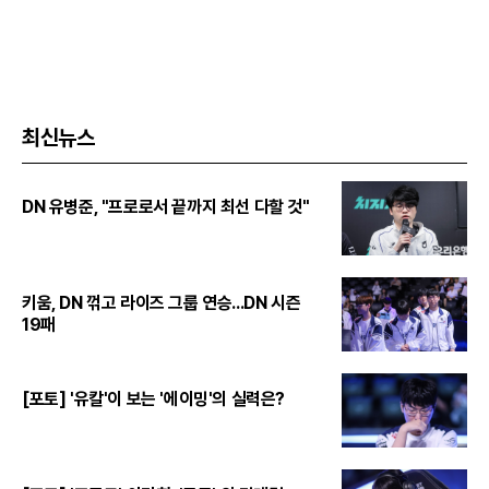
최신뉴스
DN 유병준, "프로로서 끝까지 최선 다할 것"
키움, DN 꺾고 라이즈 그룹 연승...DN 시즌
19패
[포토] '유칼'이 보는 '에이밍'의 실력은?