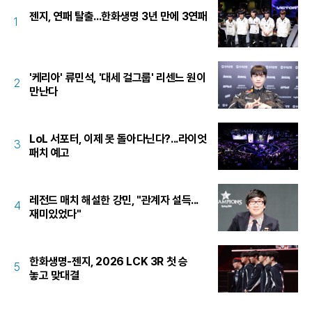
젠지, 연패 탈출...한화생명 3년 만에 3연패
1
'케리아' 류민석, '대세 걸그룹' 리센느 원이
2
만난다
LoL 서포터, 이제 못 돌아다닌다?...라이엇
3
패치 예고
레전드 매치 해설한 강민, "관계자 설득...
4
재미있었다"
한화생명-젠지, 2026 LCK 3R 첫 승
5
놓고 맞대결