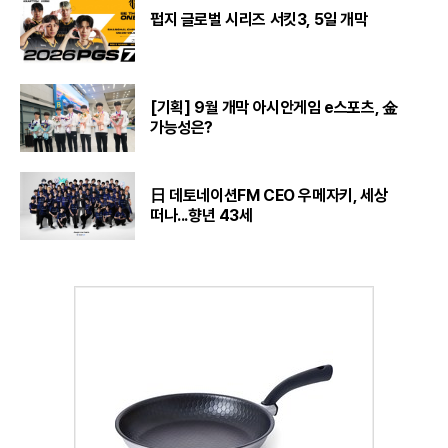
펍지 글로벌 시리즈 서킷3, 5일 개막
[기획] 9월 개막 아시안게임 e스포츠, 金
가능성은?
日 데토네이션FM CEO 우메자키, 세상
떠나...향년 43세