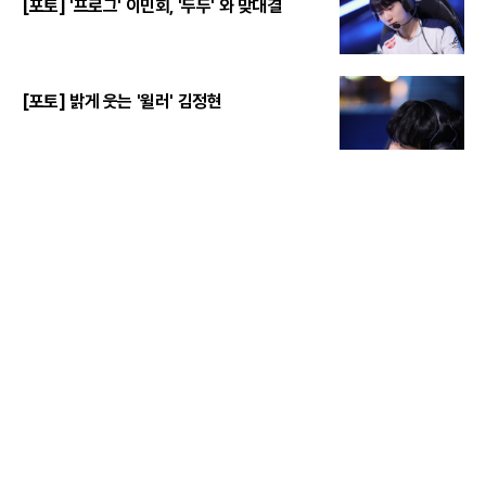
[포토] '프로그' 이민회, '두두' 와 맞대결
[포토] 밝게 웃는 '윌러' 김정현