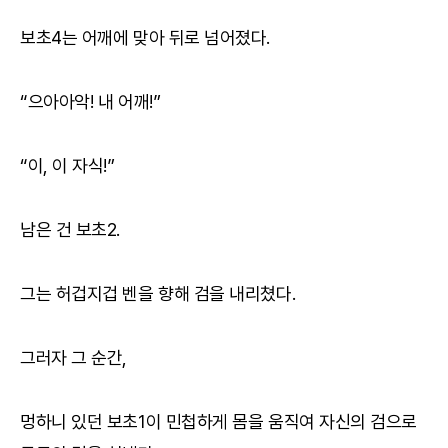
보초4는 어깨에 맞아 뒤로 넘어졌다.
“으아아악! 내 어깨!”
“이, 이 자식!”
남은 건 보초2.
그는 허겁지겁 벤을 향해 검을 내리쳤다.
그러자 그 순간,
멍하니 있던 보초1이 민첩하게 몸을 움직여 자신의 검으로