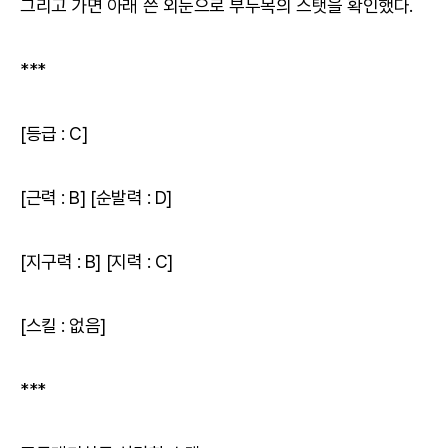
그리고 가면 아래 쓴 외눈으로 부두목의 스탯을 확인했다.
***
[등급 : C]
[근력 : B] [순발력 : D]
[지구력 : B] [지력 : C]
[스킬 : 없음]
***