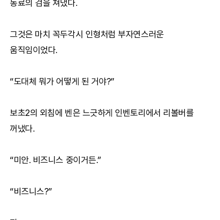
동료의 검을 쳐냈다.
그것은 마치 꼭두각시 인형처럼 부자연스러운
움직임이었다.
“도대체 뭐가 어떻게 된 거야?”
보초2의 외침에 벤은 느긋하게 인벤토리에서 리볼버를
꺼냈다.
“미안. 비즈니스 중이거든.”
“비즈니스?”