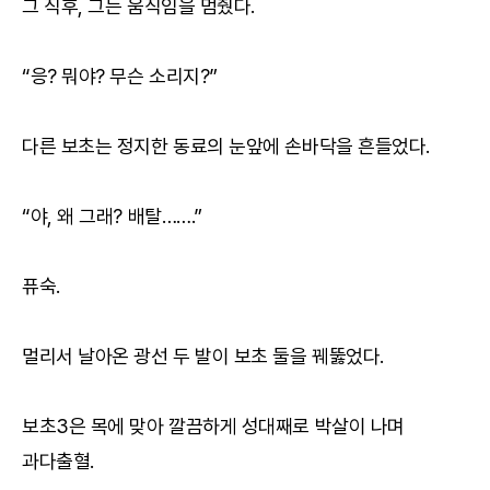
그 직후, 그는 움직임을 멈췄다.
“응? 뭐야? 무슨 소리지?”
다른 보초는 정지한 동료의 눈앞에 손바닥을 흔들었다.
“야, 왜 그래? 배탈…….”
퓨숙.
멀리서 날아온 광선 두 발이 보초 둘을 꿰뚫었다.
보초3은 목에 맞아 깔끔하게 성대째로 박살이 나며
과다출혈.