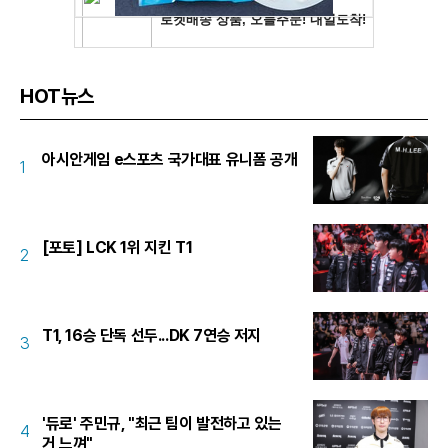
HOT뉴스
아시안게임 e스포츠 국가대표 유니폼 공개
1
[포토] LCK 1위 지킨 T1
2
T1, 16승 단독 선두...DK 7연승 저지
3
'듀로' 주민규, "최근 팀이 발전하고 있는
4
거 느껴"