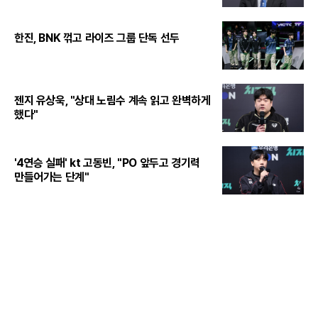
한진, BNK 꺾고 라이즈 그룹 단독 선두
젠지 유상욱, "상대 노림수 계속 읽고 완벽하게
했다"
'4연승 실패' kt 고동빈, "PO 앞두고 경기력
만들어가는 단계"