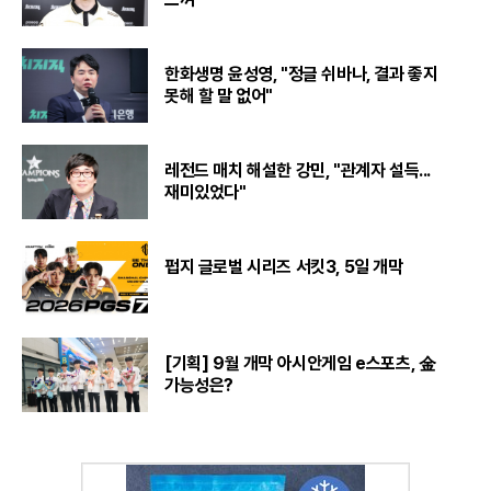
한화생명 윤성영, "정글 쉬바나, 결과 좋지
못해 할 말 없어"
레전드 매치 해설한 강민, "관계자 설득...
재미있었다"
펍지 글로벌 시리즈 서킷3, 5일 개막
[기획] 9월 개막 아시안게임 e스포츠, 金
가능성은?