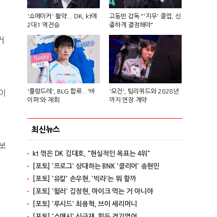
'쇼메이커' 활약... DK, kt에
고동빈 감독 "'지우' 콜업, 신
2대1 역전승
중하게 결정해야"
거
'플랑드레', BLG 합류...'바
'모건', 팀리퀴드와 2028년
이
이퍼'와 재회
까지 연장 계약
최신뉴스
 보
kt 꺾은 DK 김대호, "현실적인 목표는 4위"
[포토] '프로그' 상대하는 BNK '클리어' 송현민
[포토] '유칼' 손우현, '빅라'는 뭐 할까
[포토] '윌러' 김정현, 마이크 먹는 거 아니야
[포토] '루시드' 최용혁, 브이 세리머니
[포토] '스매시' 신금재, 힘든 경기였어