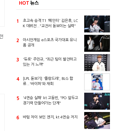
HOT
뉴스
1
초고속 승격 T1 '페인터' 김은후, LC
K 데뷔전..."교전서 돋보이는 실력"
전
2
아시안게임 e스포츠 국가대표 유니
폼 공개
3
'듀로' 주민규, "최근 팀이 발전하고
있는 거 느껴"
4
[LPL 돋보기] '플랑드레', BLG 합
류...'바이퍼'와 재회
5
'4연승 실패' kt 고동빈, "PO 앞두고
경기력 만들어가는 단계"
6
바텀 차이 보인 젠지, kt 4연승 저지