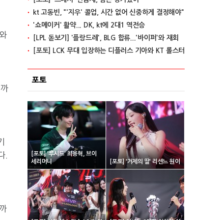
kt 고동빈, "'지우' 콜업, 시간 없어 신중하게 결정해야"
'쇼메이커' 활약... DK, kt에 2대1 역전승
도와
[LPL 돋보기] '플랑드레', BLG 합류...'바이퍼'와 재회
[포토] LCK 무대 입장하는 디플러스 기아와 KT 롤스터
포토
니까
기
다.
[포토] '루시드' 최용혁, 브이
세리머니
[포토] '거제의 딸' 리센느 원이
니까