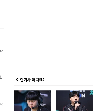
와
험
이런기사 어때요?
어택