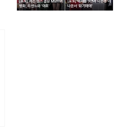
[포토] 서든 챔스 결승 MVP 이
[포토] 이세돌 9단과 이현경 아
병화, 리센느와 '야호'
나운서 '화기애애'