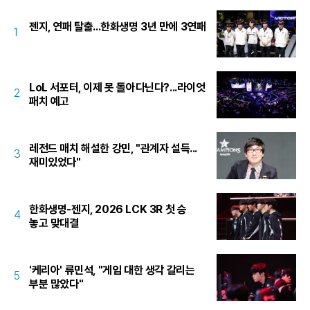
젠지, 연패 탈출...한화생명 3년 만에 3연패
1
LoL 서포터, 이제 못 돌아다닌다?...라이엇
2
패치 예고
레전드 매치 해설한 강민, "관계자 설득...
3
재미있었다"
한화생명-젠지, 2026 LCK 3R 첫 승
4
놓고 맞대결
'케리아' 류민석, "게임 대한 생각 갈리는
5
부분 많았다"