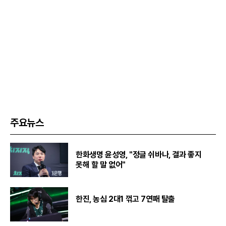
주요뉴스
한화생명 윤성영, "정글 쉬바나, 결과 좋지
못해 할 말 없어"
한진, 농심 2대1 꺾고 7연패 탈출