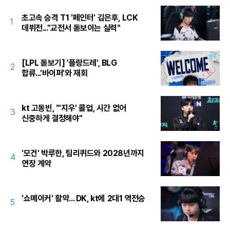
초고속 승격 T1 '페인터' 김은후, LCK
1
데뷔전..."교전서 돋보이는 실력"
[LPL 돋보기] '플랑드레', BLG
2
합류...'바이퍼'와 재회
kt 고동빈, "'지우' 콜업, 시간 없어
3
신중하게 결정해야"
'모건' 박루한, 팀리퀴드와 2028년까지
4
연장 계약
'쇼메이커' 활약... DK, kt에 2대1 역전승
5