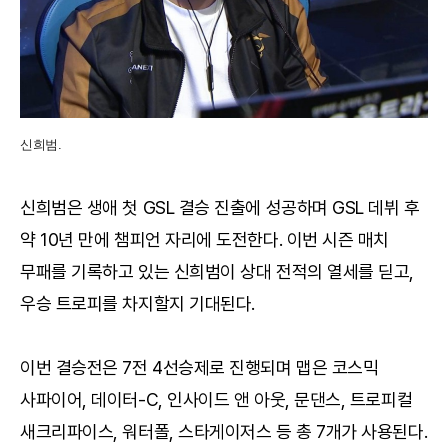
신희범.
신희범은 생애 첫 GSL 결승 진출에 성공하며 GSL 데뷔 후
약 10년 만에 챔피언 자리에 도전한다. 이번 시즌 매치
무패를 기록하고 있는 신희범이 상대 전적의 열세를 딛고,
우승 트로피를 차지할지 기대된다.
이번 결승전은 7전 4선승제로 진행되며 맵은 코스믹
사파이어, 데이터-C, 인사이드 앤 아웃, 문댄스, 트로피컬
새크리파이스, 워터폴, 스타게이저스 등 총 7개가 사용된다.