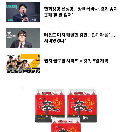
한화생명 윤성영, "정글 쉬바나, 결과 좋지
못해 할 말 없어"
레전드 매치 해설한 강민, "관계자 설득...
재미있었다"
펍지 글로벌 시리즈 서킷3, 5일 개막