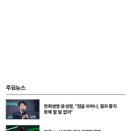
주요뉴스
한화생명 윤성영, "정글 쉬바나, 결과 좋지
못해 할 말 없어"