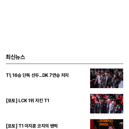
최신뉴스
T1, 16승 단독 선두...DK 7연승 저지
[포토] LCK 1위 지킨 T1
[포토] T1 이지훈 코치의 밴픽