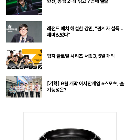
한진, 농심 2대1 꺾고 7연패 탈출
레전드 매치 해설한 강민, "관계자 설득...
재미있었다"
펍지 글로벌 시리즈 서킷3, 5일 개막
[기획] 9월 개막 아시안게임 e스포츠, 金
가능성은?