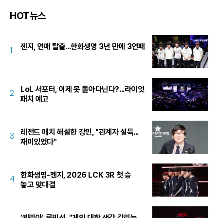
HOT뉴스
젠지, 연패 탈출...한화생명 3년 만에 3연패
1
LoL 서포터, 이제 못 돌아다닌다?...라이엇
2
패치 예고
레전드 매치 해설한 강민, "관계자 설득...
3
재미있었다"
한화생명-젠지, 2026 LCK 3R 첫 승
4
놓고 맞대결
'케리아' 류민석, "게임 대한 생각 갈리는