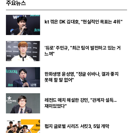
주요뉴스
kt 꺾은 DK 김대호, "현실적인 목표는 4위"
'듀로' 주민규, "최근 팀이 발전하고 있는 거
느껴"
한화생명 윤성영, "정글 쉬바나, 결과 좋지
못해 할 말 없어"
레전드 매치 해설한 강민, "관계자 설득...
재미있었다"
펍지 글로벌 시리즈 서킷3, 5일 개막