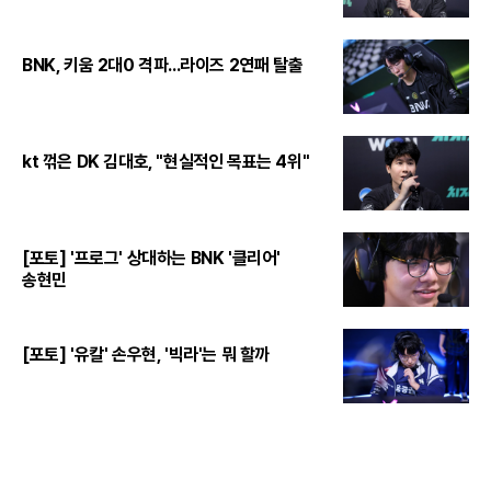
BNK, 키움 2대0 격파...라이즈 2연패 탈출
kt 꺾은 DK 김대호, "현실적인 목표는 4위"
[포토] '프로그' 상대하는 BNK '클리어'
송현민
[포토] '유칼' 손우현, '빅라'는 뭐 할까