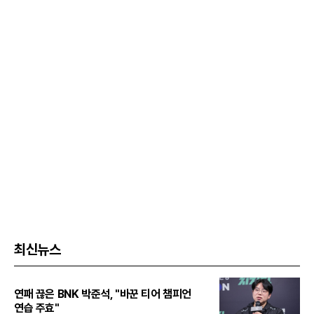
최신뉴스
연패 끊은 BNK 박준석, "바꾼 티어 챔피언
연습 주효"