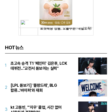
HOT뉴스
초고속 승격 T1 '페인터' 김은후, LCK
1
데뷔전..."교전서 돋보이는 실력"
[LPL 돋보기] '플랑드레', BLG
2
합류...'바이퍼'와 재회
kt 고동빈, "'지우' 콜업, 시간 없어
3