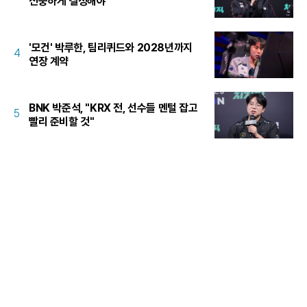
신중하게 결정해야"
'모건' 박루한, 팀리퀴드와 2028년까지
4
연장 계약
BNK 박준석, "KRX 전, 선수들 멘털 잡고
5
빨리 준비할 것"