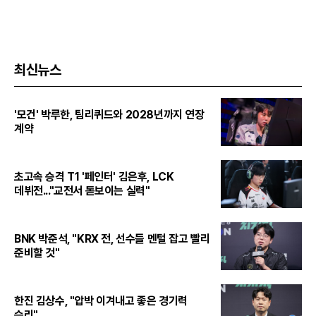
최신뉴스
'모건' 박루한, 팀리퀴드와 2028년까지 연장
계약
초고속 승격 T1 '페인터' 김은후, LCK
데뷔전..."교전서 돋보이는 실력"
BNK 박준석, "KRX 전, 선수들 멘털 잡고 빨리
준비할 것"
한진 김상수, "압박 이겨내고 좋은 경기력
승리"