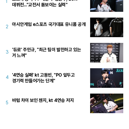
1
데뷔전..."교전서 돋보이는 실력"
아시안게임 e스포츠 국가대표 유니폼 공개
2
'듀로' 주민규, "최근 팀이 발전하고 있는
3
거 느껴"
'4연승 실패' kt 고동빈, "PO 앞두고
4
경기력 만들어가는 단계"
바텀 차이 보인 젠지, kt 4연승 저지
5