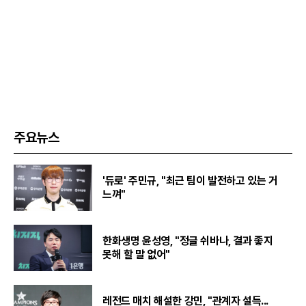
주요뉴스
'듀로' 주민규, "최근 팀이 발전하고 있는 거
느껴"
한화생명 윤성영, "정글 쉬바나, 결과 좋지
못해 할 말 없어"
레전드 매치 해설한 강민, "관계자 설득...