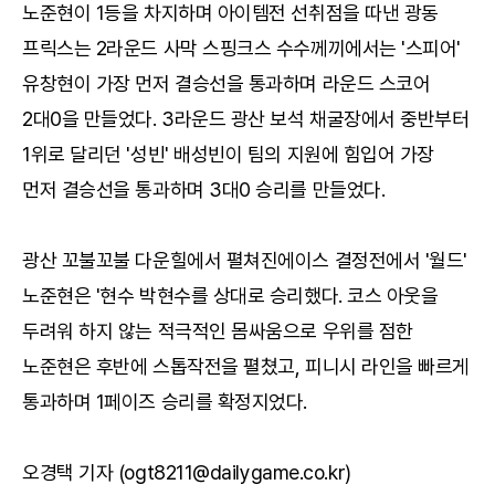
노준현이 1등을 차지하며 아이템전 선취점을 따낸 광동
프릭스는 2라운드 사막 스핑크스 수수께끼에서는 '스피어'
유창현이 가장 먼저 결승선을 통과하며 라운드 스코어
2대0을 만들었다. 3라운드 광산 보석 채굴장에서 중반부터
1위로 달리던 '성빈' 배성빈이 팀의 지원에 힘입어 가장
먼저 결승선을 통과하며 3대0 승리를 만들었다.
광산 꼬불꼬불 다운힐에서 펼쳐진에이스 결정전에서 '월드'
노준현은 '현수 박현수를 상대로 승리했다. 코스 아웃을
두려워 하지 않는 적극적인 몸싸움으로 우위를 점한
노준현은 후반에 스톱작전을 펼쳤고, 피니시 라인을 빠르게
통과하며 1페이즈 승리를 확정지었다.
오경택 기자 (ogt8211@dailygame.co.kr)