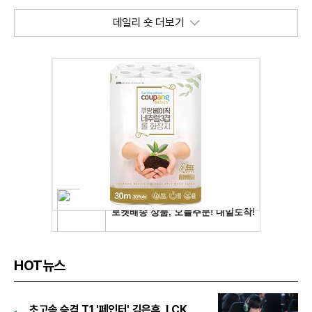
데일리 숏 더보기
HOT뉴스
초고속 승격 T1 '페인터' 김은후, LCK