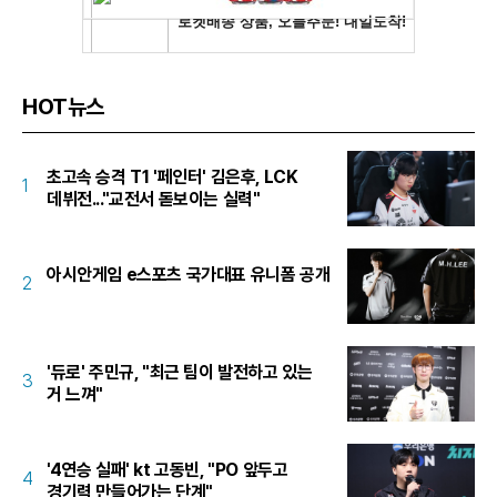
HOT뉴스
초고속 승격 T1 '페인터' 김은후, LCK
1
데뷔전..."교전서 돋보이는 실력"
아시안게임 e스포츠 국가대표 유니폼 공개
2
'듀로' 주민규, "최근 팀이 발전하고 있는
3
거 느껴"
'4연승 실패' kt 고동빈, "PO 앞두고
4
경기력 만들어가는 단계"