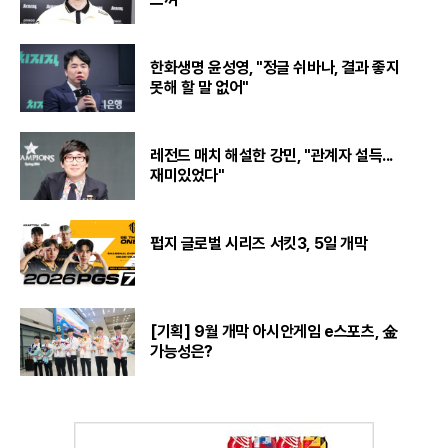
한화생명 윤성영, "정글 쉬바나, 결과 좋지
못해 할 말 없어"
레전드 매치 해설한 강민, "관계자 설득...
재미있었다"
펍지 글로벌 시리즈 서킷3, 5일 개막
[기획] 9월 개막 아시안게임 e스포츠, 金
가능성은?