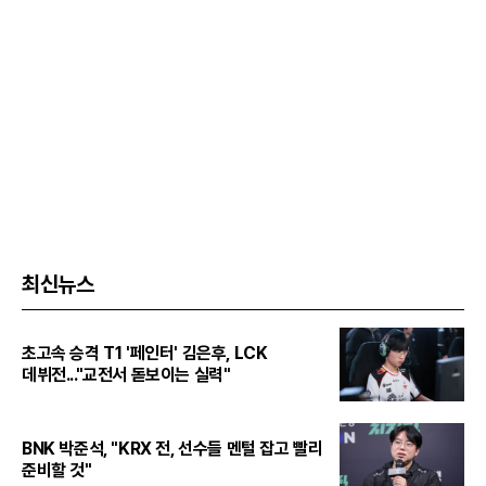
최신뉴스
초고속 승격 T1 '페인터' 김은후, LCK
데뷔전..."교전서 돋보이는 실력"
BNK 박준석, "KRX 전, 선수들 멘털 잡고 빨리
준비할 것"