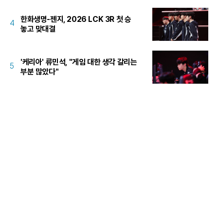
한화생명-젠지, 2026 LCK 3R 첫 승
4
놓고 맞대결
'케리아' 류민석, "게임 대한 생각 갈리는
5
부분 많았다"