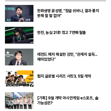
한화생명 윤성영, "정글 쉬바나, 결과 좋지
못해 할 말 없어"
한진, 농심 2대1 꺾고 7연패 탈출
레전드 매치 해설한 강민, "관계자 설득...
재미있었다"
펍지 글로벌 시리즈 서킷3, 5일 개막
[기획] 9월 개막 아시안게임 e스포츠, 金
가능성은?