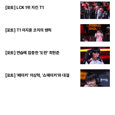
[포토] LCK 1위 지킨 T1
[포토] T1 이지훈 코치의 밴픽
[포토] 연습에 집중한 '도란' 최현준
[포토] '페이커' 이상혁, '쇼메이커'와 대결