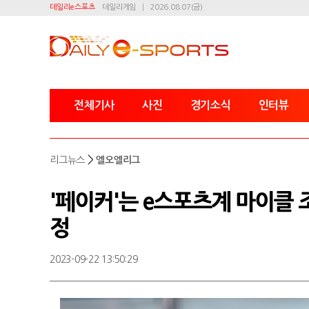
데일리e스포츠
데일리게임
2026.08.07(금)
전체기사
사진
경기소식
인터뷰
>
리그뉴스
엘오엘리그
'페이커'는 e스포츠계 마이클 
정
2023-09-22 13:50:29