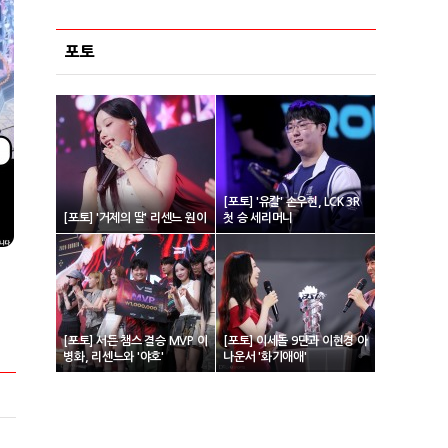
포토
[포토] '유칼' 손우현, LCK 3R
[포토] '거제의 딸' 리센느 원이
첫 승 세리머니
[포토] 서든 챔스 결승 MVP 이
[포토] 이세돌 9단과 이현경 아
병화, 리센느와 '야호'
나운서 '화기애애'