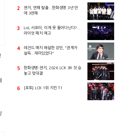
2
젠지, 연패 탈출...한화생명 3년 만
에 3연패
3
LoL 서포터, 이제 못 돌아다닌다?...
라이엇 패치 예고
4
레전드 매치 해설한 강민, "관계자
설득...재미있었다"
장
5
한화생명-젠지, 2026 LCK 3R 첫 승
놓고 맞대결
대
6
[포토] LCK 1위 지킨 T1
달