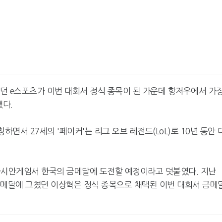
 e스포츠가 이번 대회서 정식 종목이 된 가운데 항저우에서 가
했다.
면서 27세의 '페이커'는 리그 오브 레전드(LoL)로 10년 동안 
아시안게임서 한국의 금메달에 도전할 예정이라고 덧붙였다. 지난
은메달에 그쳤던 이상혁은 정식 종목으로 채택된 이번 대회서 금메