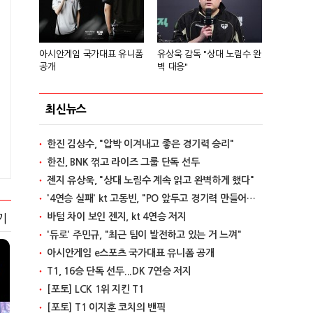
아시안게임 국가대표 유니폼
유상욱 감독 "상대 노림수 완
공개
벽 대응"
최신뉴스
한진 김상수, "압박 이겨내고 좋은 경기력 승리"
한진, BNK 꺾고 라이즈 그룹 단독 선두
젠지 유상욱, "상대 노림수 계속 읽고 완벽하게 했다"
'4연승 실패' kt 고동빈, "PO 앞두고 경기력 만들어가는 단계"
바텀 차이 보인 젠지, kt 4연승 저지
기
'듀로' 주민규, "최근 팀이 발전하고 있는 거 느껴"
아시안게임 e스포츠 국가대표 유니폼 공개
T1, 16승 단독 선두...DK 7연승 저지
[포토] LCK 1위 지킨 T1
[포토] T1 이지훈 코치의 밴픽