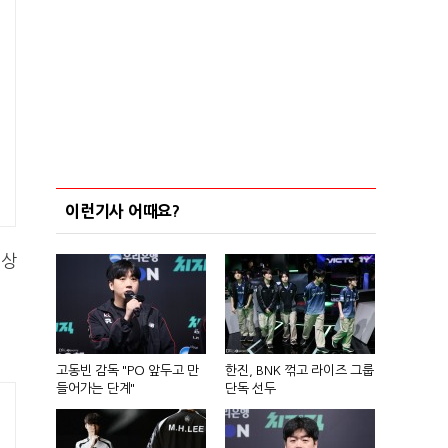
이런기사 어때요?
육상
고동빈 감독 "PO 앞두고 만
한진, BNK 꺾고 라이즈 그룹
들어가는 단계"
단독 선두