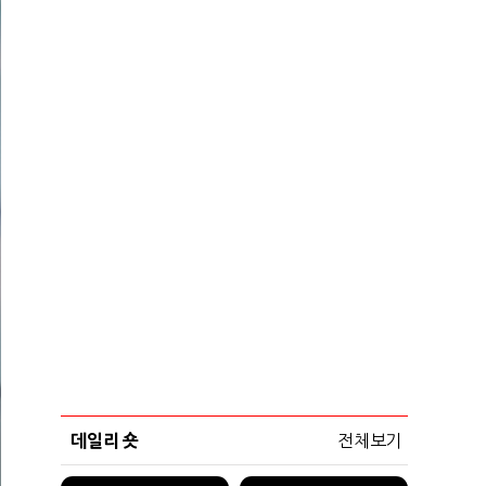
데일리 숏
전체보기