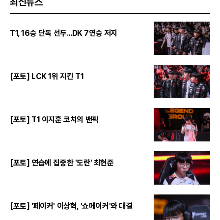
최신뉴스
T1, 16승 단독 선두...DK 7연승 저지
[포토] LCK 1위 지킨 T1
[포토] T1 이지훈 코치의 밴픽
[포토] 연습에 집중한 '도란' 최현준
[포토] '페이커' 이상혁, '쇼메이커'와 대결