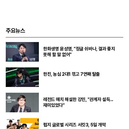
주요뉴스
한화생명 윤성영, "정글 쉬바나, 결과 좋지
못해 할 말 없어"
한진, 농심 2대1 꺾고 7연패 탈출
레전드 매치 해설한 강민, "관계자 설득...
재미있었다"
펍지 글로벌 시리즈 서킷3, 5일 개막