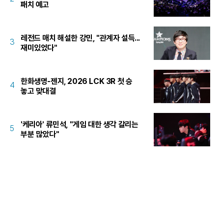
패치 예고
레전드 매치 해설한 강민, "관계자 설득...
3
재미있었다"
한화생명-젠지, 2026 LCK 3R 첫 승
4
놓고 맞대결
'케리아' 류민석, "게임 대한 생각 갈리는
5
부분 많았다"