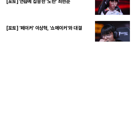
[포토] 연습에 집중한 '도란' 최현준
[포토] '페이커' 이상혁, '쇼메이커'와 대결