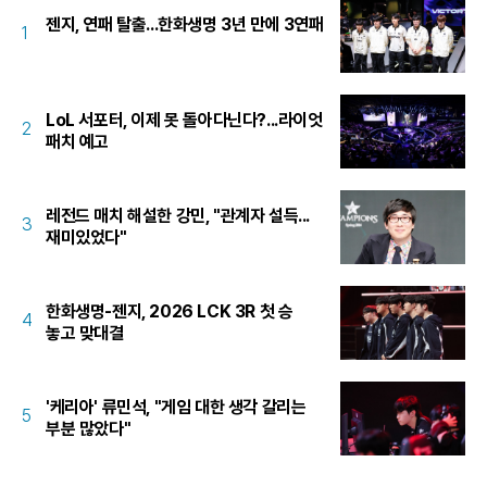
젠지, 연패 탈출...한화생명 3년 만에 3연패
1
LoL 서포터, 이제 못 돌아다닌다?...라이엇
2
패치 예고
레전드 매치 해설한 강민, "관계자 설득...
3
재미있었다"
한화생명-젠지, 2026 LCK 3R 첫 승
4
놓고 맞대결
'케리아' 류민석, "게임 대한 생각 갈리는
5
부분 많았다"