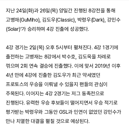
지난 24일(화)과 26일(목) 양일간 진행된 8강전을 통해
고병재(GuMiho), 김도우(Classic), 박령우(Dark), 강민수
(Solar)’가 승리하며 4강 진출에 성공했다.
4강 경기는 2일(목) 오후 5시부터 펼쳐진다. 4강 1경기에
출전하는 고병재는 8강에서 박수호, 김도욱을 차례로
꺾으며 2회 연속 결승에 진출했다. 이에 맞서 2019년 이후
4년 만에 4강에 진출한 김도우가 최근 약세였던
프로토스의 우승을 이뤄낼 수 있을지 팬들의 관심이
주목된다. 이어지는 4강 2경기는 저그 동족전으로
진행된다. 유력한 우승 후보들이 떨어지면서 우승 적기로
평가받는 박령우와 그동안 GSL과 인연이 없었던 강민수가
만나 치열한 대결을 펼칠 것으로 예상된다.