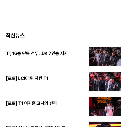
최신뉴스
T1, 16승 단독 선두...DK 7연승 저지
[포토] LCK 1위 지킨 T1
[포토] T1 이지훈 코치의 밴픽