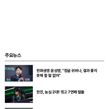
주요뉴스
한화생명 윤성영, "정글 쉬바나, 결과 좋지
못해 할 말 없어"
한진, 농심 2대1 꺾고 7연패 탈출