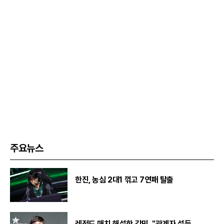
주요뉴스
한진, 농심 2대1 꺾고 7연패 탈출
레전드 매치 해설한 강민, "관계자 설득...