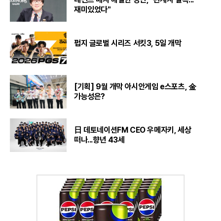
재미있었다"
펍지 글로벌 시리즈 서킷3, 5일 개막
[기획] 9월 개막 아시안게임 e스포츠, 金
가능성은?
日 데토네이션FM CEO 우메자키, 세상
떠나...향년 43세