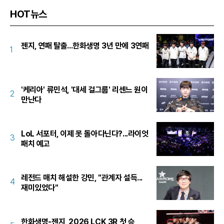
HOT뉴스
젠지, 연패 탈출...한화생명 3년 만에 3연패
1
'케리아' 류민석, '대세 걸그룹' 리센느 원이
2
만난다
LoL 서포터, 이제 못 돌아다닌다?...라이엇
3
패치 예고
레전드 매치 해설한 강민, "관계자 설득...
4
재미있었다"
한화생명-젠지, 2026 LCK 3R 첫 승