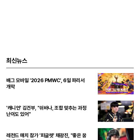
최신뉴스
배그 모바일 '2026 PMWC', 6일 파리서
개막
'캐니언' 김건부, "쉬바나, 조합 맞추는 과정
난이도 있어"
레전드 매치 참가 '피글렛' 채광진, "좋은 꿈