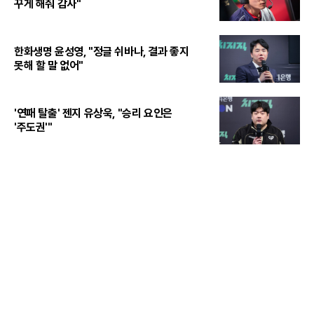
꾸게 해줘 감사"
한화생명 윤성영, "정글 쉬바나, 결과 좋지
못해 할 말 없어"
'연패 탈출' 젠지 유상욱, "승리 요인은
'주도권'"