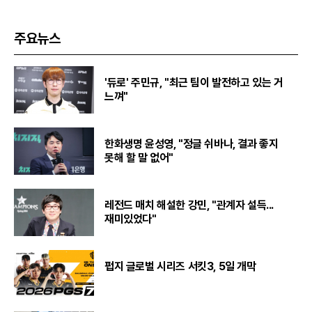
주요뉴스
'듀로' 주민규, "최근 팀이 발전하고 있는 거
느껴"
한화생명 윤성영, "정글 쉬바나, 결과 좋지
못해 할 말 없어"
레전드 매치 해설한 강민, "관계자 설득...
재미있었다"
펍지 글로벌 시리즈 서킷3, 5일 개막