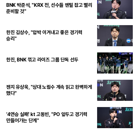
BNK 박준석, "KRX 전, 선수들 멘털 잡고 빨리
준비할 것"
한진 김상수, "압박 이겨내고 좋은 경기력
승리"
한진, BNK 꺾고 라이즈 그룹 단독 선두
젠지 유상욱, "상대 노림수 계속 읽고 완벽하게
했다"
'4연승 실패' kt 고동빈, "PO 앞두고 경기력
만들어가는 단계"