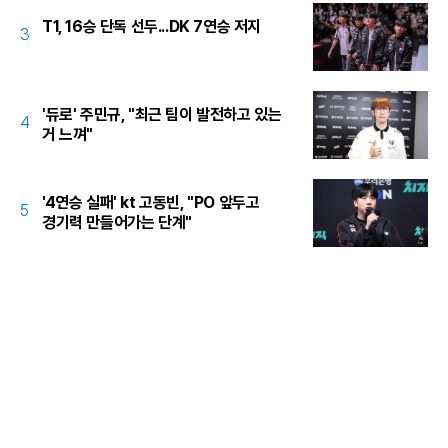
T1, 16승 단독 선두...DK 7연승 저지
3
'듀로' 주민규, "최근 팀이 발전하고 있는
4
거 느껴"
'4연승 실패' kt 고동빈, "PO 앞두고
5
경기력 만들어가는 단계"