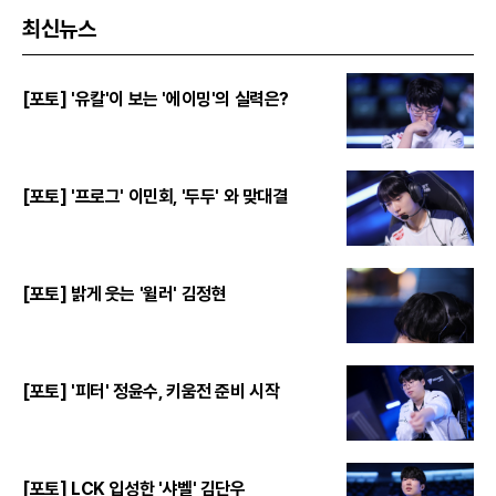
최신뉴스
[포토] '유칼'이 보는 '에이밍'의 실력은?
[포토] '프로그' 이민회, '두두' 와 맞대결
[포토] 밝게 웃는 '윌러' 김정현
[포토] '피터' 정윤수, 키움전 준비 시작
[포토] LCK 입성한 '샤벨' 김단우