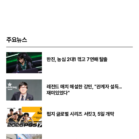
주요뉴스
한진, 농심 2대1 꺾고 7연패 탈출
레전드 매치 해설한 강민, "관계자 설득...
재미있었다"
펍지 글로벌 시리즈 서킷3, 5일 개막