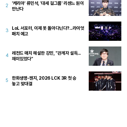
'케리아' 류민석, '대세 걸그룹' 리센느 원이
2
만난다
LoL 서포터, 이제 못 돌아다닌다?...라이엇
3
패치 예고
레전드 매치 해설한 강민, "관계자 설득...
4
재미있었다"
한화생명-젠지, 2026 LCK 3R 첫 승
5
놓고 맞대결