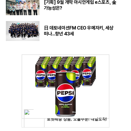
[기획] 9월 개막 아시안게임 e스포츠, 金
가능성은?
日 데토네이션FM CEO 우메자키, 세상
떠나...향년 43세