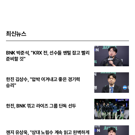
최신뉴스
BNK 박준석, "KRX 전, 선수들 멘털 잡고 빨리
준비할 것"
한진 김상수, "압박 이겨내고 좋은 경기력
승리"
한진, BNK 꺾고 라이즈 그룹 단독 선두
젠지 유상욱, "상대 노림수 계속 읽고 완벽하게