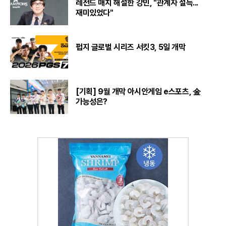
레전드 매치 해설한 강민, "관계자 설득...
재미있었다"
펍지 글로벌 시리즈 서킷3, 5일 개막
[기획] 9월 개막 아시안게임 e스포츠, 金
가능성은?