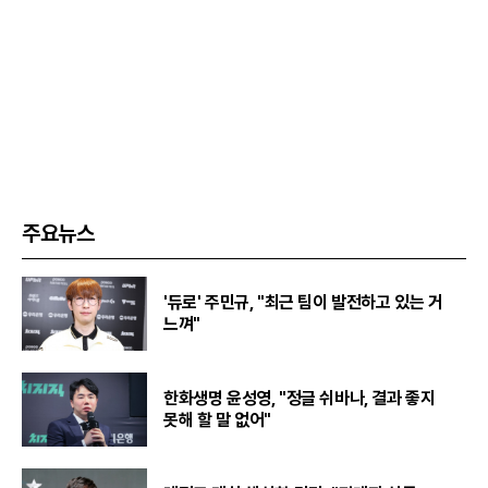
주요뉴스
'듀로' 주민규, "최근 팀이 발전하고 있는 거
느껴"
한화생명 윤성영, "정글 쉬바나, 결과 좋지
못해 할 말 없어"