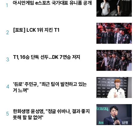
아시안게임 e스포츠 국가대표 유니폼 공개
1
[포토] LCK 1위 지킨 T1
2
T1, 16승 단독 선두...DK 7연승 저지
3
'듀로' 주민규, "최근 팀이 발전하고 있는
4
거 느껴"
한화생명 윤성영, "정글 쉬바나, 결과 좋지
5
못해 할 말 없어"