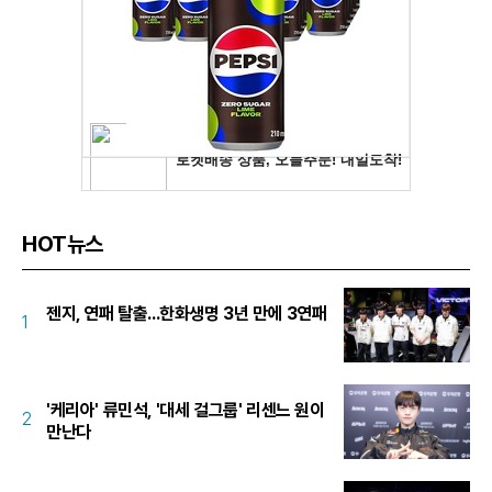
HOT뉴스
젠지, 연패 탈출...한화생명 3년 만에 3연패
1
'케리아' 류민석, '대세 걸그룹' 리센느 원이
2
만난다