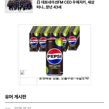
日 데토네이션FM CEO 우메자키, 세상
떠나...향년 43세
유머 게시판
ㅇㅇ
2026.01.22