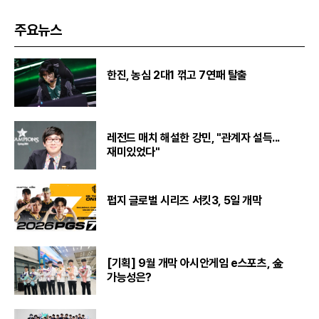
주요뉴스
한진, 농심 2대1 꺾고 7연패 탈출
레전드 매치 해설한 강민, "관계자 설득...
재미있었다"
펍지 글로벌 시리즈 서킷3, 5일 개막
[기획] 9월 개막 아시안게임 e스포츠, 金
가능성은?