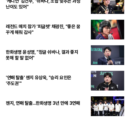
'캐니언' 김건부, "쉬바나, 조합 맞추는 과정
난이도 있어"
레전드 매치 참가 '피글렛' 채광진, "좋은 꿈
꾸게 해줘 감사"
한화생명 윤성영, "정글 쉬바나, 결과 좋지
못해 할 말 없어"
'연패 탈출' 젠지 유상욱, "승리 요인은
'주도권'"
젠지, 연패 탈출...한화생명 3년 만에 3연패