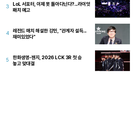
LoL 서포터, 이제 못 돌아다닌다?...라이엇
3
패치 예고
레전드 매치 해설한 강민, "관계자 설득...
4
재미있었다"
한화생명-젠지, 2026 LCK 3R 첫 승
5
놓고 맞대결