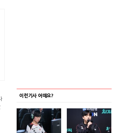
이런기사 어때요?
다
갔