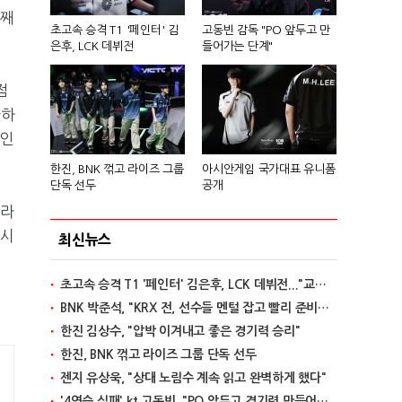
번째
초고속 승격 T1 '페인터' 김
고동빈 감독 "PO 앞두고 만
은후, LCK 데뷔전
들어가는 단계"
점
가하
포인
한진, BNK 꺾고 라이즈 그룹
아시안게임 국가대표 유니폼
단독 선두
공개
7라
다시
최신뉴스
초고속 승격 T1 '페인터' 김은후, LCK 데뷔전..."교전서 돋보이는 실력"
BNK 박준석, "KRX 전, 선수들 멘털 잡고 빨리 준비할 것"
한진 김상수, "압박 이겨내고 좋은 경기력 승리"
한진, BNK 꺾고 라이즈 그룹 단독 선두
젠지 유상욱, "상대 노림수 계속 읽고 완벽하게 했다"
'4연승 실패' kt 고동빈, "PO 앞두고 경기력 만들어가는 단계"