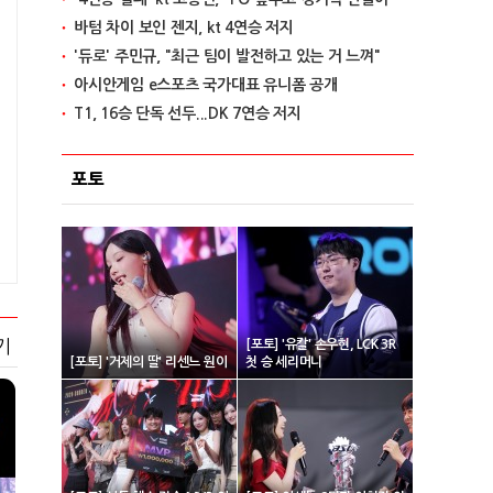
바텀 차이 보인 젠지, kt 4연승 저지
'듀로' 주민규, "최근 팀이 발전하고 있는 거 느껴"
아시안게임 e스포츠 국가대표 유니폼 공개
T1, 16승 단독 선두...DK 7연승 저지
포토
기
[포토] '유칼' 손우현, LCK 3R
[포토] '거제의 딸' 리센느 원이
첫 승 세리머니