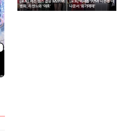
[포토] 서든 챔스 결승 MVP 이
[포토] 이세돌 9단과 이현경 아
병화, 리센느와 '야호'
나운서 '화기애애'