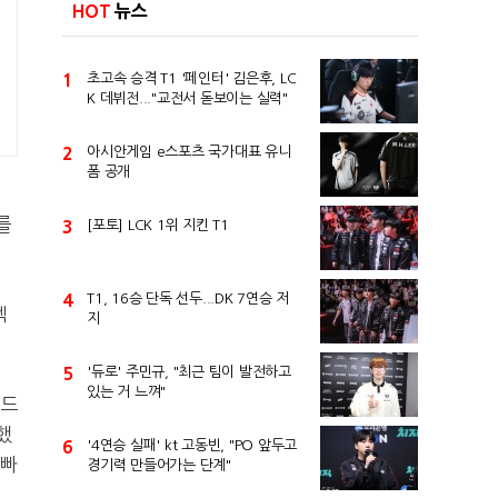
HOT
뉴스
1
초고속 승격 T1 '페인터' 김은후, LC
K 데뷔전..."교전서 돋보이는 실력"
2
아시안게임 e스포츠 국가대표 유니
폼 공개
를
3
[포토] LCK 1위 지킨 T1
4
T1, 16승 단독 선두...DK 7연승 저
렉
지
5
'듀로' 주민규, "최근 팀이 발전하고
있는 거 느껴"
운드
했
6
'4연승 실패' kt 고동빈, "PO 앞두고
 빠
경기력 만들어가는 단계"