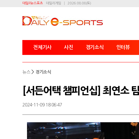
데일리e스포츠
데일리게임
2026.08.08(토)
전체기사
사진
경기소식
인터뷰
>
뉴스
경기소식
[서든어택 챔피언십] 최연소 팀
2024-11-09 18:06:47