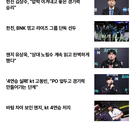
한진 김상수, "압박 이겨내고 좋은 경기력
승리"
한진, BNK 꺾고 라이즈 그룹 단독 선두
젠지 유상욱, "상대 노림수 계속 읽고 완벽하게
했다"
'4연승 실패' kt 고동빈, "PO 앞두고 경기력
만들어가는 단계"
바텀 차이 보인 젠지, kt 4연승 저지