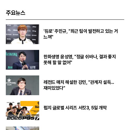
주요뉴스
'듀로' 주민규, "최근 팀이 발전하고 있는 거
느껴"
한화생명 윤성영, "정글 쉬바나, 결과 좋지
못해 할 말 없어"
레전드 매치 해설한 강민, "관계자 설득...
재미있었다"
펍지 글로벌 시리즈 서킷3, 5일 개막