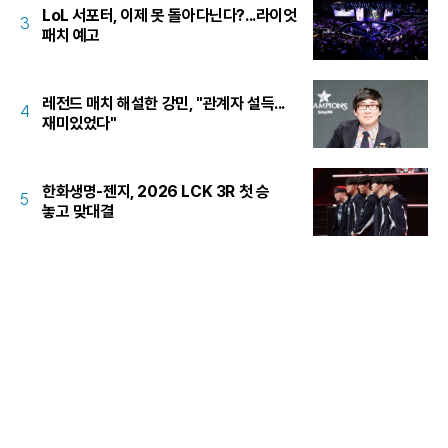
LoL 서포터, 이제 못 돌아다닌다?...라이엇
3
패치 예고
레전드 매치 해설한 강민, "관계자 설득...
4
재미있었다"
한화생명-젠지, 2026 LCK 3R 첫 승
5
놓고 맞대결