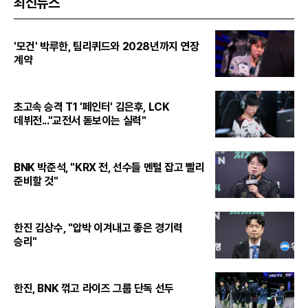
최신뉴스
'모건' 박루한, 팀리퀴드와 2028년까지 연장
계약
초고속 승격 T1 '페인터' 김은후, LCK
데뷔전..."교전서 돋보이는 실력"
BNK 박준석, "KRX 전, 선수들 멘털 잡고 빨리
준비할 것"
한진 김상수, "압박 이겨내고 좋은 경기력
승리"
한진, BNK 꺾고 라이즈 그룹 단독 선두