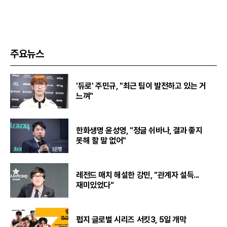
주요뉴스
'듀로' 주민규, "최근 팀이 발전하고 있는 거
느껴"
한화생명 윤성영, "정글 쉬바나, 결과 좋지
못해 할 말 없어"
레전드 매치 해설한 강민, "관계자 설득...
재미있었다"
펍지 글로벌 시리즈 서킷3, 5일 개막