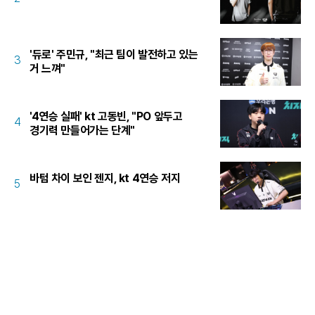
'듀로' 주민규, "최근 팀이 발전하고 있는
3
거 느껴"
'4연승 실패' kt 고동빈, "PO 앞두고
4
경기력 만들어가는 단계"
바텀 차이 보인 젠지, kt 4연승 저지
5