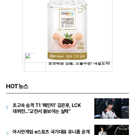
HOT뉴스
초고속 승격 T1 '페인터' 김은후, LCK
1
데뷔전..."교전서 돋보이는 실력"
아시안게임 e스포츠 국가대표 유니폼 공개
2