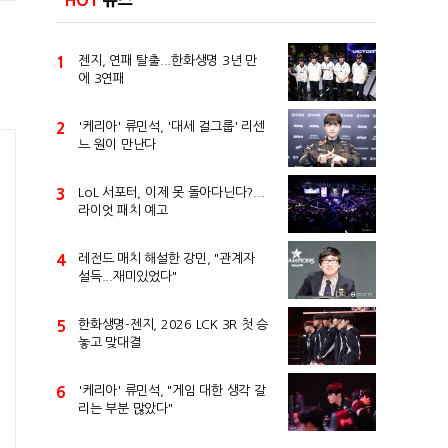
HOT
뉴스
1
젠지, 연패 탈출...한화생명 3년 만
에 3연패
2
'케리아' 류민석, '대세 걸그룹' 리센
느 원이 만난다
3
LoL 서포터, 이제 못 돌아다닌다?...
라이엇 패치 예고
4
레전드 매치 해설한 강민, "관계자
설득...재미있었다"
5
한화생명-젠지, 2026 LCK 3R 첫 승
놓고 맞대결
6
'케리아' 류민석, "게임 대한 생각 갈
리는 부분 많았다"