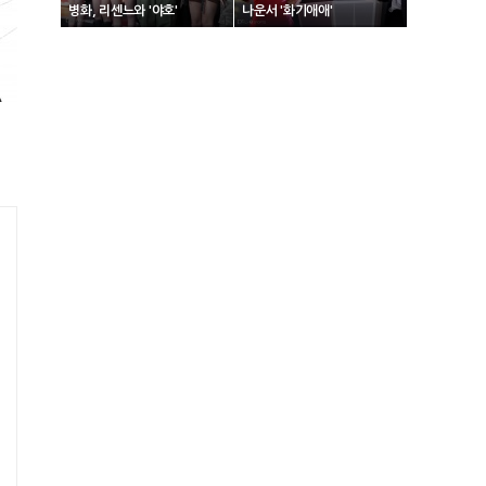
병화, 리센느와 '야호'
나운서 '화기애애'