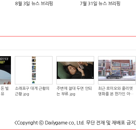
8월 3일 뉴스 브리핑
7월 31일 뉴스 브리핑
돈 빌
소래포구 대게 근황의
주변에 절대 두면 안되
최근 로미오와 줄리엣
이유
근황.jpg
는 부류.jpg
영화를 본 한가인 아들
반응.jpg
<Copyright ⓒ Dailygame co, Ltd. 무단 전재 및 재배포 금지