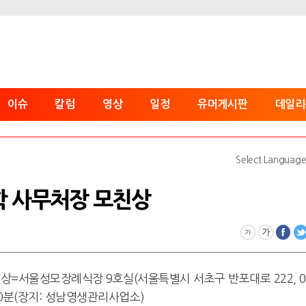
이슈
칼럼
영상
일정
유머게시판
데일리
Select Languag
학 사무처장 모친상
=서울성모장례식장 9호실(서울특별시 서초구 반포대로 222, 0
0시30분(장지: 성남영생관리사업소)