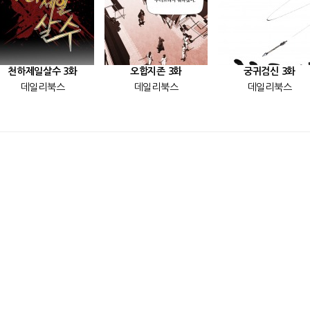
천하제일살수 3화
오합지존 3화
궁귀검신 3화
데일리북스
데일리북스
데일리북스