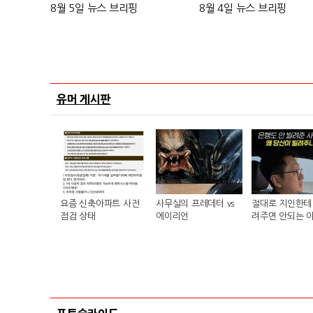
8월 5일 뉴스 브리핑
8월 4일 뉴스 브리핑
유머 게시판
요즘 신축아파트 사전
사무실의 프레데터 vs
절대로 지인한테 
점검 상태
에이리언
려주면 안되는 