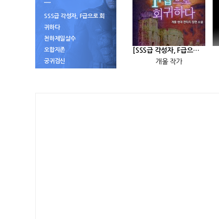
SSS급 각성자, F급으로 회
귀하다
천하제일살수
오합지존
[SSS급 각성자, F급으로 회귀하다] 25화
궁귀검신
개울 작가