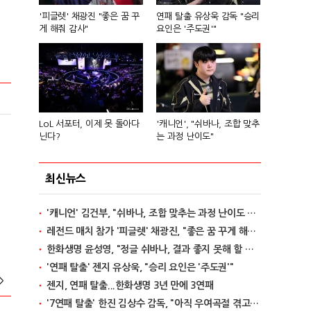
'피글렛' 채광진 "좋은 꿈 꾸
연패 탈출 유상욱 감독 "승리
게 해줘 감사"
요인은 '주도권'"
LoL 서포터, 이제 못 돌아다
'캐니언', "쉬바나, 조합 맞추
닌다?
는 과정 난이도"
최신뉴스
'캐니언' 김건부, "쉬바나, 조합 맞추는 과정 난이도 있어"
레전드 매치 참가 '피글렛' 채광진, "좋은 꿈 꾸게 해줘 감사"
한화생명 윤성영, "정글 쉬바나, 결과 좋지 못해 할 말 없어"
'연패 탈출' 젠지 유상욱, "승리 요인은 '주도권'"
>
젠지, 연패 탈출...한화생명 3년 만에 3연패
'7연패 탈출' 한진 김상수 감독, "아직 우여곡절 겪고 있다"