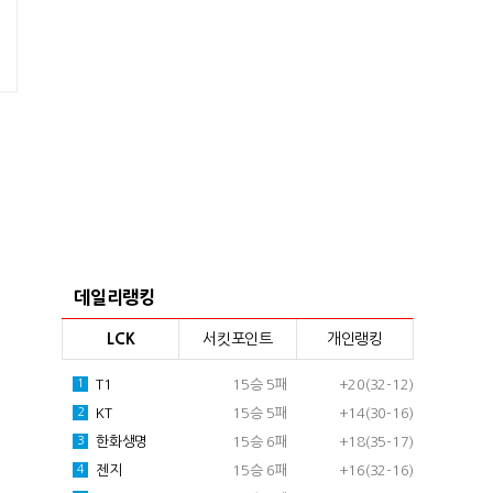
데일리랭킹
LCK
서킷포인트
개인랭킹
T1
15승 5패
+20(32-12)
1
KT
15승 5패
+14(30-16)
2
한화생명
15승 6패
+18(35-17)
3
젠지
15승 6패
+16(32-16)
4