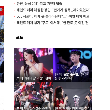
한진, 농심 2대1 꺾고 7연패 탈출
레전드 매치 해설한 강민, "관계자 설득...재미있었다"
LoL 서포터, 이제 못 돌아다닌다?...라이엇 패치 예고
레전드 매치 참가 '쿠로' 이서행, "한 판도 못 이긴 건 아쉽다"
포토
2024 넥슨 아이콘 매치 현장스케치
2024 VCT 퍼
[포토] '유칼' 손우현, LCK 3R
[포토] '거제의 딸' 리센느 원이
첫 승 세리머니
[포토] 서든 챔스 결승 MVP 이
[포토] 이세돌 9단과 이현경 아