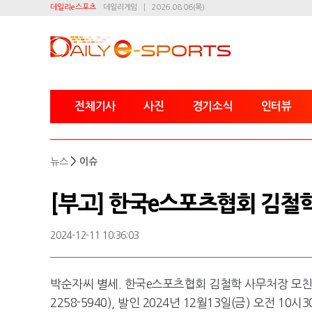
데일리e스포츠
데일리게임
2026.08.06(목)
전체기사
사진
경기소식
인터뷰
>
뉴스
이슈
[부고] 한국e스포츠협회 김철
2024-12-11 10:36:03
박순자씨 별세. 한국e스포츠협회 김철학 사무처장 모친상
2258-5940), 발인 2024년 12월13일(금) 오전 1