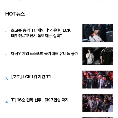
HOT뉴스
초고속 승격 T1 '페인터' 김은후, LCK
1
데뷔전..."교전서 돋보이는 실력"
아시안게임 e스포츠 국가대표 유니폼 공개
2
[포토] LCK 1위 지킨 T1
3
T1, 16승 단독 선두...DK 7연승 저지
4