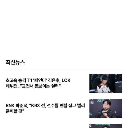
최신뉴스
초고속 승격 T1 '페인터' 김은후, LCK
데뷔전..."교전서 돋보이는 실력"
BNK 박준석, "KRX 전, 선수들 멘털 잡고 빨리
준비할 것"