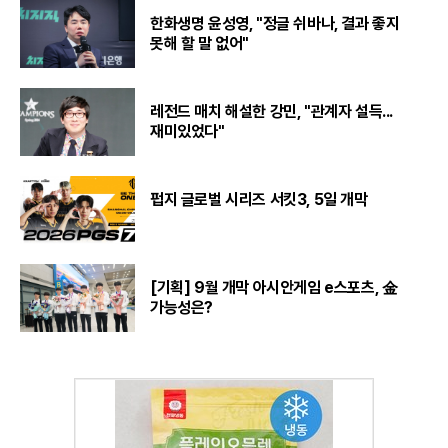
한화생명 윤성영, "정글 쉬바나, 결과 좋지
못해 할 말 없어"
레전드 매치 해설한 강민, "관계자 설득...
재미있었다"
펍지 글로벌 시리즈 서킷3, 5일 개막
[기획] 9월 개막 아시안게임 e스포츠, 金
가능성은?