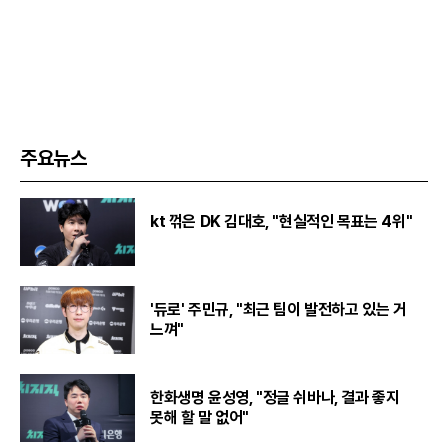
주요뉴스
kt 꺾은 DK 김대호, "현실적인 목표는 4위"
'듀로' 주민규, "최근 팀이 발전하고 있는 거
느껴"
한화생명 윤성영, "정글 쉬바나, 결과 좋지
못해 할 말 없어"