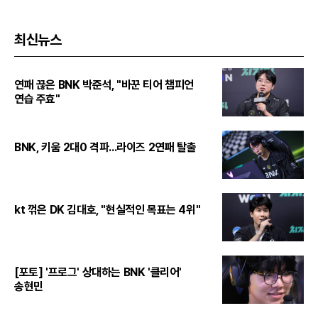
최신뉴스
연패 끊은 BNK 박준석, "바꾼 티어 챔피언
연습 주효"
BNK, 키움 2대0 격파...라이즈 2연패 탈출
kt 꺾은 DK 김대호, "현실적인 목표는 4위"
[포토] '프로그' 상대하는 BNK '클리어'
송현민