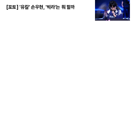
[포토] '유칼' 손우현, '빅라'는 뭐 할까