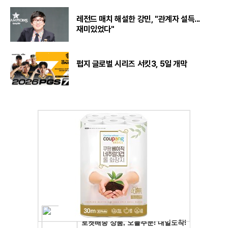
레전드 매치 해설한 강민, "관계자 설득...
재미있었다"
펍지 글로벌 시리즈 서킷3, 5일 개막