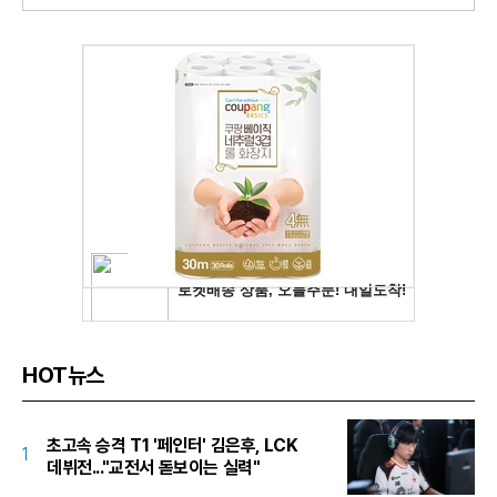
HOT뉴스
초고속 승격 T1 '페인터' 김은후, LCK
1
데뷔전..."교전서 돋보이는 실력"