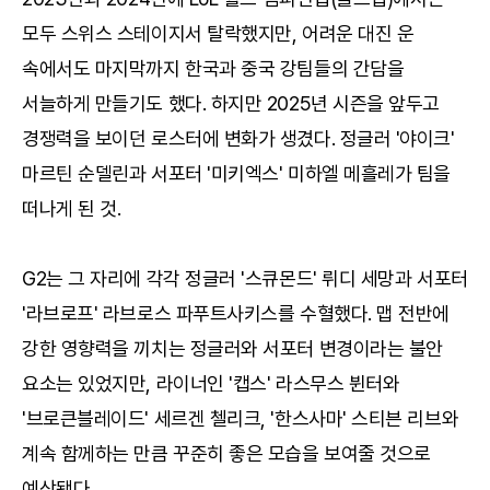
모두 스위스 스테이지서 탈락했지만, 어려운 대진 운
속에서도 마지막까지 한국과 중국 강팀들의 간담을
서늘하게 만들기도 했다. 하지만 2025년 시즌을 앞두고
경쟁력을 보이던 로스터에 변화가 생겼다. 정글러 '야이크'
마르틴 순델린과 서포터 '미키엑스' 미하엘 메흘레가 팀을
떠나게 된 것.
G2는 그 자리에 각각 정글러 '스큐몬드' 뤼디 세망과 서포터
'라브로프' 라브로스 파푸트사키스를 수혈했다. 맵 전반에
강한 영향력을 끼치는 정글러와 서포터 변경이라는 불안
요소는 있었지만, 라이너인 '캡스' 라스무스 뷘터와
'브로큰블레이드' 세르겐 첼리크, '한스사마' 스티븐 리브와
계속 함께하는 만큼 꾸준히 좋은 모습을 보여줄 것으로
예상됐다.