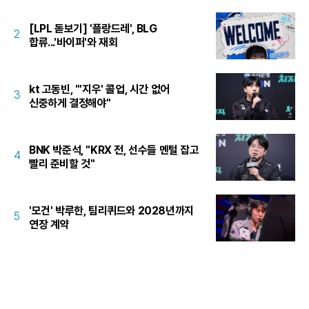
[LPL 돋보기] '플랑드레', BLG
2
합류...'바이퍼'와 재회
kt 고동빈, "'지우' 콜업, 시간 없어
3
신중하게 결정해야"
BNK 박준석, "KRX 전, 선수들 멘털 잡고
4
빨리 준비할 것"
'모건' 박루한, 팀리퀴드와 2028년까지
5
연장 계약