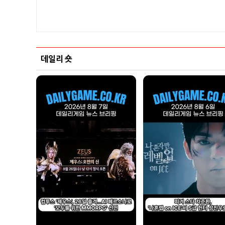
데일리 숏