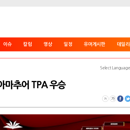
이슈
칼럼
영상
일정
유머게시판
데일리
Select Languag
 아마추어 TPA 우승