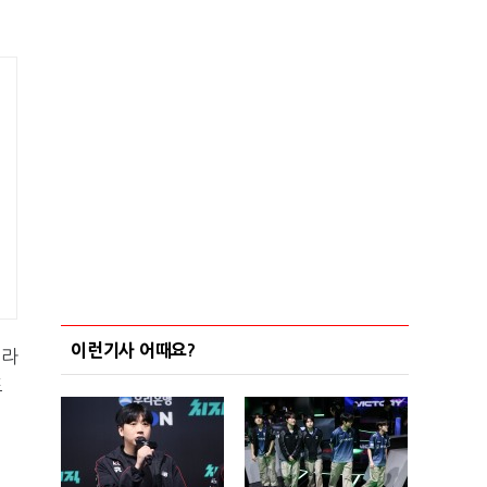
이런기사 어때요?
 라
도