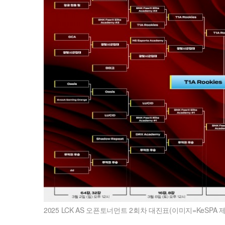
2025 LCK AS 오픈토너먼트 2회차 대진표(이미지=KeSPA 제