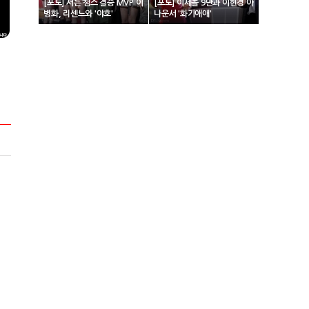
[포토] 서든 챔스 결승 MVP 이
[포토] 이세돌 9단과 이현경 아
병화, 리센느와 '야호'
나운서 '화기애애'