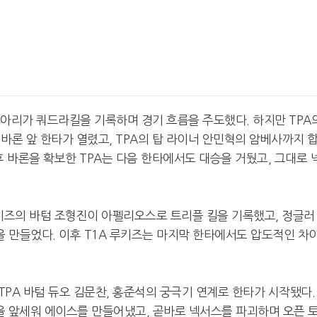
의 아리가 쿼드라킬을 기록하며 경기 흐름을 주도했다. 하지만 TPA
바론 앞 한타가 열렸고, TPA의 탑 라이너 안민혁의 암베사까지 
후 바론을 확보한 TPA는 다음 한타에서도 대승을 거뒀고, 그대로 
루키즈의 바텀 조형진이 아펠리오스로 트리플 킬을 기록했고, 정글러
 만들었다. 이후 T1A 루키즈는 마지막 한타에서도 압도적인 차
 TPA 바텀 듀오 김문찬, 홍준석의 궁극기 연계로 한타가 시작됐다.
딜을 앞세워 에이스를 만들어냈고, 곧바로 넥서스를 파괴하며 오픈 