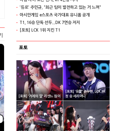
'듀로' 주민규, "최근 팀이 발전하고 있는 거 느껴"
아시안게임 e스포츠 국가대표 유니폼 공개
T1, 16승 단독 선두...DK 7연승 저지
[포토] LCK 1위 지킨 T1
기
포토
[포토] '유칼' 손우현, LCK 3R
[포토] '거제의 딸' 리센느 원이
첫 승 세리머니