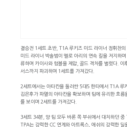
결승전 1세트 초반, T1A 루키즈 미드 라이너 정휘찬
미드 라이너 박솔범이 멜로 아리의 연속 킬을 저지하며 
류하며 카이사와 럼블을 제압, 골드 격차를 벌렸다. 이
서스까지 파괴하며 1세트를 가져갔다.
2세트에서는 아타칸을 둘러싼 5대5 한타에서 T1A 
김은후가 파멸의 아타칸을 확보하며 팀에 유리한 흐름을
를 보이며 2세트를 가져갔다.
3세트 34분, 양 팀 모두 바론 쪽 부쉬에서 대치하던 중
TPA는 강력한 CC 연계와 아트록스, 애쉬의 강력한 