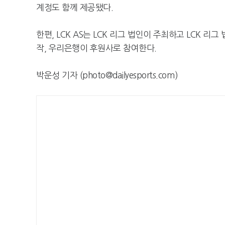
계정도 함께 제공됐다.
한편, LCK AS는 LCK 리그 법인이 주최하고 LCK 
작, 우리은행이 후원사로 참여한다.
박운성 기자 (photo@dailyesports.com)