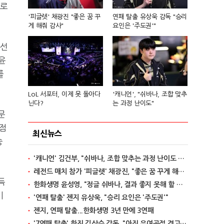
리로
'피글렛' 채광진 "좋은 꿈 꾸
연패 탈출 유상욱 감독 "승리
게 해줘 감사"
요인은 '주도권'"
 선
윤
를
LoL 서포터, 이제 못 돌아다
'캐니언', "쉬바나, 조합 맞추
닌다?
는 과정 난이도"
문
점
최신뉴스
승
'캐니언' 김건부, "쉬바나, 조합 맞추는 과정 난이도 있어"
레전드 매치 참가 '피글렛' 채광진, "좋은 꿈 꾸게 해줘 감사"
득
한화생명 윤성영, "정글 쉬바나, 결과 좋지 못해 할 말 없어"
기
'연패 탈출' 젠지 유상욱, "승리 요인은 '주도권'"
젠지, 연패 탈출...한화생명 3년 만에 3연패
'7연패 탈출' 한진 김상수 감독, "아직 우여곡절 겪고 있다"