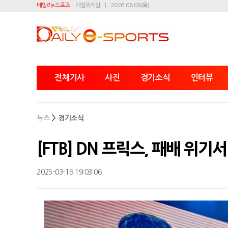
데일리e스포츠
데일리게임
2026.08.06(목)
전체기사
사진
경기소식
인터뷰
>
뉴스
경기소식
[FTB] DN 프릭스, 패배 위기
2025-03-16 19:03:06