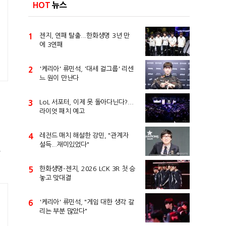
HOT
뉴스
1
젠지, 연패 탈출...한화생명 3년 만
에 3연패
2
'케리아' 류민석, '대세 걸그룹' 리센
느 원이 만난다
3
LoL 서포터, 이제 못 돌아다닌다?...
라이엇 패치 예고
4
레전드 매치 해설한 강민, "관계자
설득...재미있었다"
랐
5
한화생명-젠지, 2026 LCK 3R 첫 승
놓고 맞대결
6
'케리아' 류민석, "게임 대한 생각 갈
리는 부분 많았다"