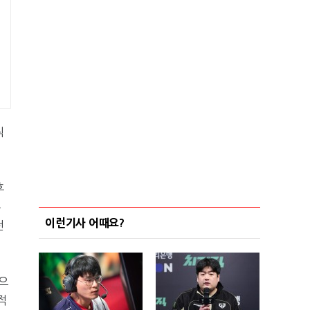
릭
후
우
이런기사 어때요?
전
으
적