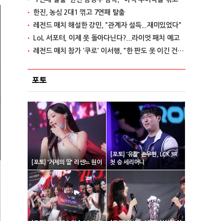
한진, 농심 2대1 꺾고 7연패 탈출
레전드 매치 해설한 강민, "관계자 설득...재미있었다"
LoL 서포터, 이제 못 돌아다닌다?...라이엇 패치 예고
레전드 매치 참가 '쿠로' 이서행, "한 판도 못 이긴 건 아쉽다"
포토
[포토] '유칼' 손우현, LCK 3R
[포토] '거제의 딸' 리센느 원이
첫 승 세리머니