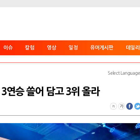
이슈
칼럼
영상
일정
유머게시판
데일리
Select Languag
서 3연승 쓸어 담고 3위 올라