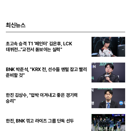
최신뉴스
초고속 승격 T1 '페인터' 김은후, LCK
데뷔전..."교전서 돋보이는 실력"
BNK 박준석, "KRX 전, 선수들 멘털 잡고 빨리
준비할 것"
한진 김상수, "압박 이겨내고 좋은 경기력
승리"
한진, BNK 꺾고 라이즈 그룹 단독 선두