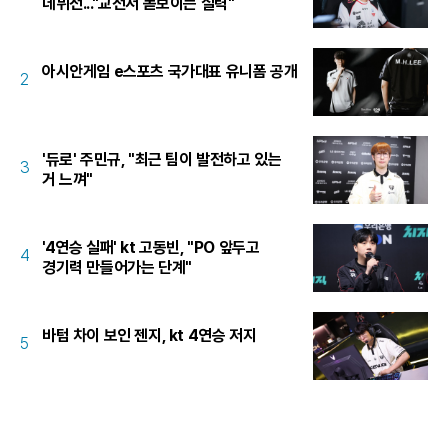
데뷔전..."교전서 돋보이는 실력"
아시안게임 e스포츠 국가대표 유니폼 공개
2
'듀로' 주민규, "최근 팀이 발전하고 있는
3
거 느껴"
'4연승 실패' kt 고동빈, "PO 앞두고
4
경기력 만들어가는 단계"
바텀 차이 보인 젠지, kt 4연승 저지
5