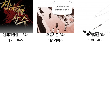
천하제일살수 3화
오합지존 3화
궁귀검신 3화
데일리북스
데일리북스
데일리북스