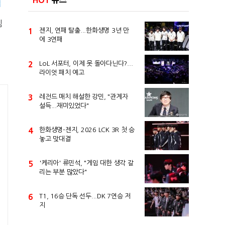
HOT
뉴스
심
1
젠지, 연패 탈출...한화생명 3년 만
에 3연패
2
LoL 서포터, 이제 못 돌아다닌다?...
라이엇 패치 예고
3
레전드 매치 해설한 강민, "관계자
설득...재미있었다"
4
한화생명-젠지, 2026 LCK 3R 첫 승
놓고 맞대결
5
'케리아' 류민석, "게임 대한 생각 갈
리는 부분 많았다"
6
T1, 16승 단독 선두...DK 7연승 저
지