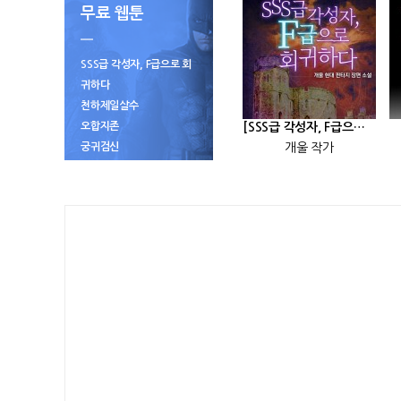
무료 웹툰
SSS급 각성자, F급으로 회
귀하다
천하제일살수
오합지존
[SSS급 각성자, F급으로 회귀하다] 25화
궁귀검신
개울 작가