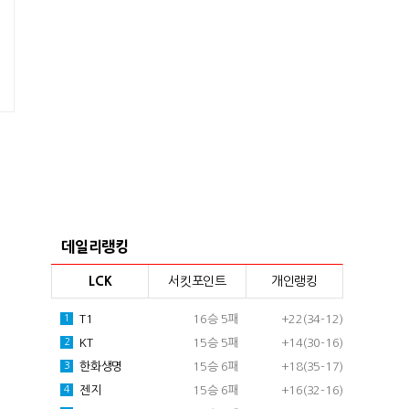
데일리랭킹
LCK
서킷포인트
개인랭킹
T1
16승 5패
+22(34-12)
1
KT
15승 5패
+14(30-16)
2
한화생명
15승 6패
+18(35-17)
3
젠지
15승 6패
+16(32-16)
4