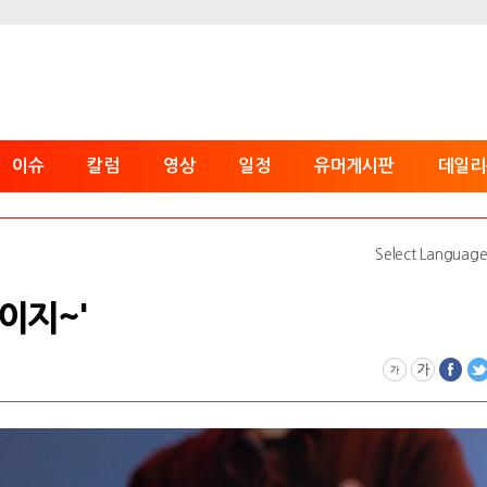
이슈
칼럼
영상
일정
유머게시판
데일리
Select Languag
말이지~'