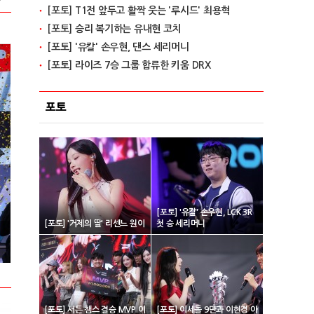
[포토] T1전 앞두고 활짝 웃는 '루시드' 최용혁
[포토] 승리 복기하는 유내현 코치
[포토] '유칼' 손우현, 댄스 세리머니
[포토] 라이즈 7승 그룹 합류한 키움 DRX
포토
[포토] '유칼' 손우현, LCK 3R
[포토] '거제의 딸' 리센느 원이
첫 승 세리머니
2024 넥슨 아이콘 매치 현장스케치
2024 VCT 퍼
[포토] 서든 챔스 결승 MVP 이
[포토] 이세돌 9단과 이현경 아