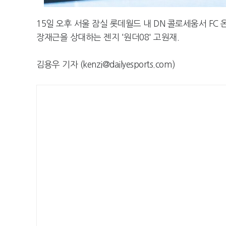
15일 오후 서울 잠실 롯데월드 내 DN 콜로세움서 FC 
장재근을 상대하는 젠지 '원더08' 고원재.
김용우 기자 (kenzi@dailyesports.com)