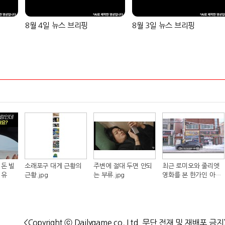
8월 4일 뉴스 브리핑
8월 3일 뉴스 브리핑
돈 빌
소래포구 대게 근황의
주변에 절대 두면 안되
최근 로미오와 줄리엣
이유
근황.jpg
는 부류.jpg
영화를 본 한가인 아들
반응.jpg
<Copyright ⓒ Dailygame co, Ltd. 무단 전재 및 재배포 금지