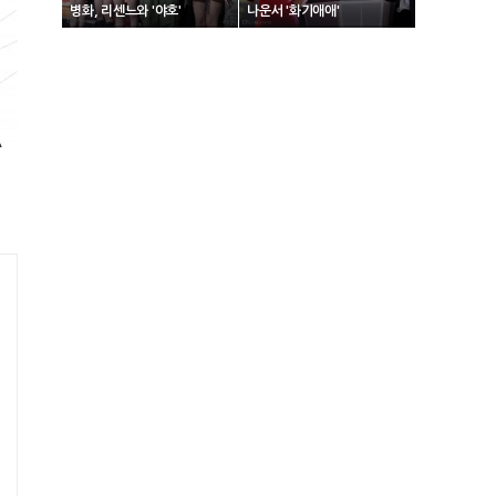
병화, 리센느와 '야호'
나운서 '화기애애'