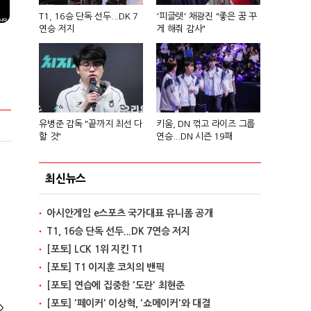
T1, 16승 단독 선두...DK 7
'피글렛' 채광진 "좋은 꿈 꾸
연승 저지
게 해줘 감사"
유병준 감독 "끝까지 최선 다
키움, DN 꺾고 라이즈 그룹
할 것"
연승...DN 시즌 19패
최신뉴스
아시안게임 e스포츠 국가대표 유니폼 공개
T1, 16승 단독 선두...DK 7연승 저지
[포토] LCK 1위 지킨 T1
[포토] T1 이지훈 코치의 밴픽
[포토] 연습에 집중한 '도란' 최현준
[포토] '페이커' 이상혁, '쇼메이커'와 대결
>