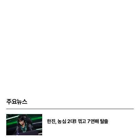
주요뉴스
한진, 농심 2대1 꺾고 7연패 탈출