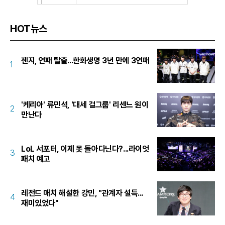
HOT뉴스
젠지, 연패 탈출...한화생명 3년 만에 3연패
1
'케리아' 류민석, '대세 걸그룹' 리센느 원이
2
만난다
LoL 서포터, 이제 못 돌아다닌다?...라이엇
3
패치 예고
레전드 매치 해설한 강민, "관계자 설득...
4
재미있었다"