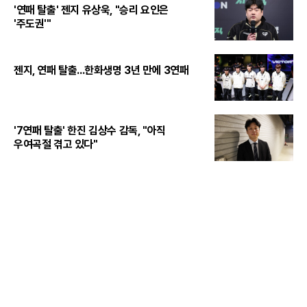
'연패 탈출' 젠지 유상욱, "승리 요인은
'주도권'"
젠지, 연패 탈출...한화생명 3년 만에 3연패
'7연패 탈출' 한진 김상수 감독, "아직
우여곡절 겪고 있다"