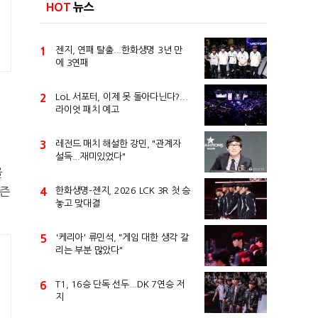
HOT
뉴스
1
젠지, 연패 탈출...한화생명 3년 만
에 3연패
2
LoL 서포터, 이제 못 돌아다닌다?...
라이엇 패치 예고
3
레전드 매치 해설한 강민, "관계자
설득...재미있었다"
을
시즌
4
한화생명-젠지, 2026 LCK 3R 첫 승
놓고 맞대결
5
'케리아' 류민석, "게임 대한 생각 갈
리는 부분 많았다"
6
T1, 16승 단독 선두...DK 7연승 저
지