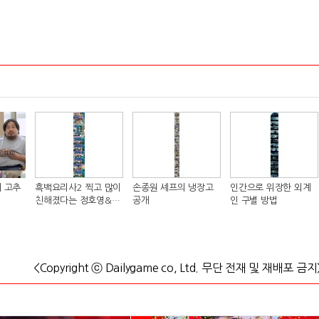
 고추
흑백요리사2 찍고 많이
손종원 셰프의 냉장고
인간으로 위장한 외계
친해졌다는 정호영&샘
공개
인 구별 방법
킴 셰프..JPG
<Copyright ⓒ Dailygame co, Ltd. 무단 전재 및 재배포 금지