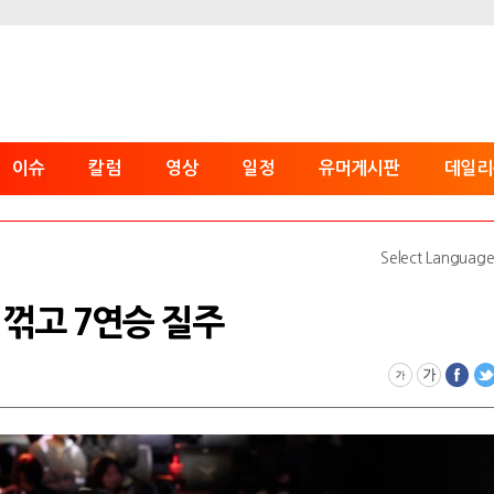
이슈
칼럼
영상
일정
유머게시판
데일리
Select Languag
 꺾고 7연승 질주