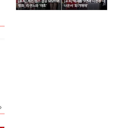
[포토] 서든 챔스 결승 MVP 이
[포토] 이세돌 9단과 이현경 아
병화, 리센느와 '야호'
나운서 '화기애애'
>