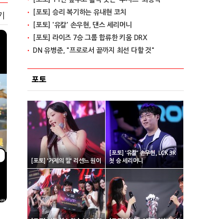
[포토] 승리 복기하는 유내현 코치
기
[포토] '유칼' 손우현, 댄스 세리머니
[포토] 라이즈 7승 그룹 합류한 키움 DRX
DN 유병준, "프로로서 끝까지 최선 다할 것"
포토
[포토] '유칼' 손우현, LCK 3R
[포토] '거제의 딸' 리센느 원이
첫 승 세리머니