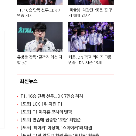
T1, 16승 단독 선두...DK 7
'피글렛' 채광진 "좋은 꿈 꾸
연승 저지
게 해줘 감사"
유병준 감독 "끝까지 최선 다
키움, DN 꺾고 라이즈 그룹
할 것"
연승...DN 시즌 19패
최신뉴스
T1, 16승 단독 선두...DK 7연승 저지
[포토] LCK 1위 지킨 T1
[포토] T1 이지훈 코치의 밴픽
[포토] 연습에 집중한 '도란' 최현준
[포토] '페이커' 이상혁, '쇼메이커'와 대결
[포토] T1전 앞두고 활짝 웃는 '루시드' 최용혁