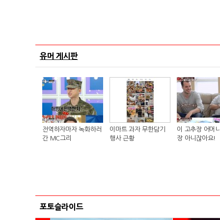
유머 게시판
전역하자마자 녹화하러
이마트 과자 무한담기
이 고추장 어머니
간 MC그리
행사 근황
장 아니잖아요!
포토슬라이드