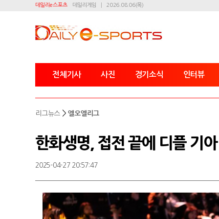
데일리e스포츠
데일리게임
2026.08.06(목)
전체기사
사진
경기소식
인터뷰
>
리그뉴스
엘오엘리그
한화생명, 접전 끝에 디플 기아
2025-04-27 20:57:47