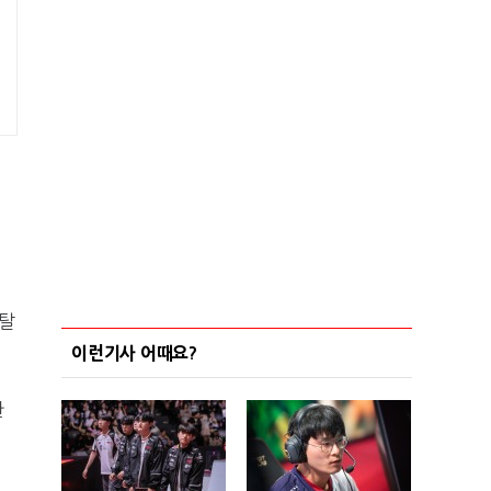
 탈
이런기사 어때요?
한