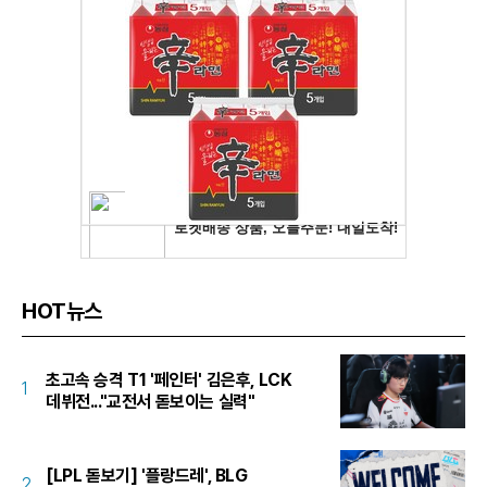
HOT뉴스
초고속 승격 T1 '페인터' 김은후, LCK
1
데뷔전..."교전서 돋보이는 실력"
[LPL 돋보기] '플랑드레', BLG
2