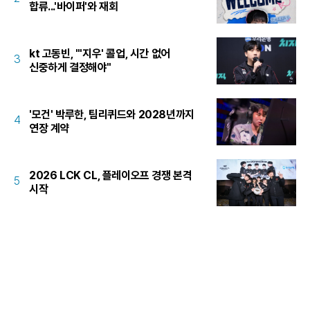
합류...'바이퍼'와 재회
kt 고동빈, "'지우' 콜업, 시간 없어
3
신중하게 결정해야"
'모건' 박루한, 팀리퀴드와 2028년까지
4
연장 계약
2026 LCK CL, 플레이오프 경쟁 본격
5
시작