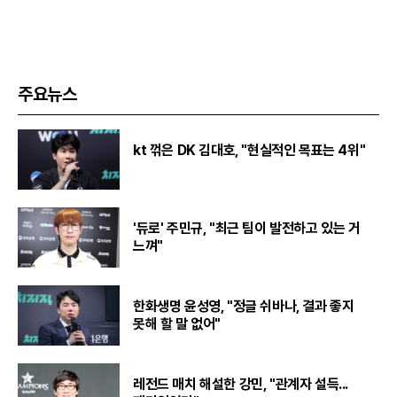
주요뉴스
kt 꺾은 DK 김대호, "현실적인 목표는 4위"
'듀로' 주민규, "최근 팀이 발전하고 있는 거
느껴"
한화생명 윤성영, "정글 쉬바나, 결과 좋지
못해 할 말 없어"
레전드 매치 해설한 강민, "관계자 설득...