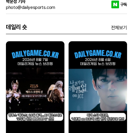
박운성 기자
구독
photo@dailyesports.com
데일리 숏
전체보기