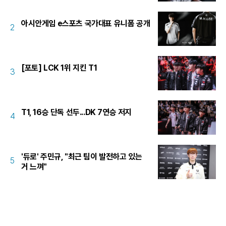
아시안게임 e스포츠 국가대표 유니폼 공개
2
[포토] LCK 1위 지킨 T1
3
T1, 16승 단독 선두...DK 7연승 저지
4
'듀로' 주민규, "최근 팀이 발전하고 있는
5
거 느껴"