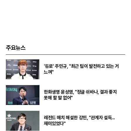
주요뉴스
'듀로' 주민규, "최근 팀이 발전하고 있는 거
느껴"
한화생명 윤성영, "정글 쉬바나, 결과 좋지
못해 할 말 없어"
레전드 매치 해설한 강민, "관계자 설득...
재미있었다"