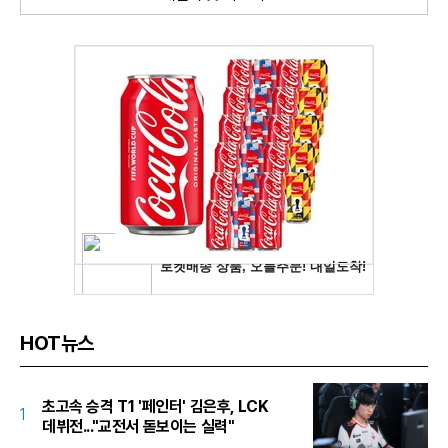
HOT뉴스
초고속 승격 T1 '페인터' 김은후, LCK
1
데뷔전..."교전서 돋보이는 실력"