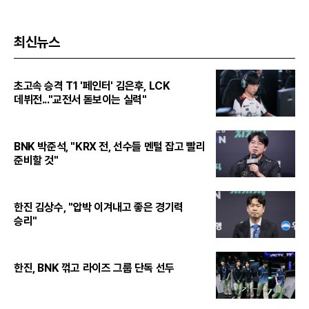
최신뉴스
초고속 승격 T1 '페인터' 김은후, LCK
데뷔전..."교전서 돋보이는 실력"
BNK 박준석, "KRX 전, 선수들 멘털 잡고 빨리
준비할 것"
한진 김상수, "압박 이겨내고 좋은 경기력
승리"
한진, BNK 꺾고 라이즈 그룹 단독 선두