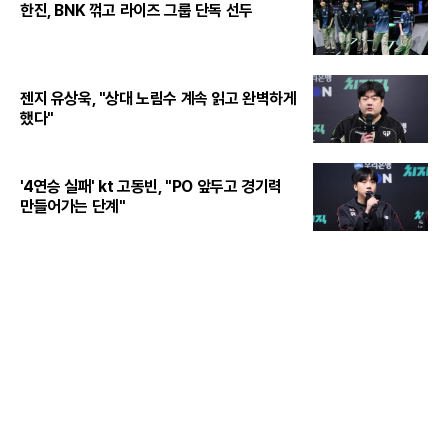
한진, BNK 꺾고 라이즈 그룹 단독 선두
젠지 유상욱, "상대 노림수 계속 읽고 완벽하게
했다"
'4연승 실패' kt 고동빈, "PO 앞두고 경기력
만들어가는 단계"