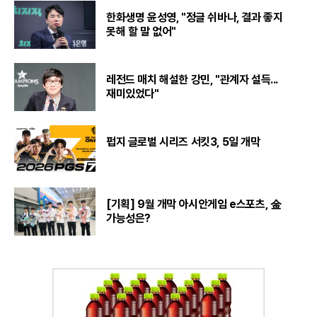
한화생명 윤성영, "정글 쉬바나, 결과 좋지
못해 할 말 없어"
레전드 매치 해설한 강민, "관계자 설득...
재미있었다"
펍지 글로벌 시리즈 서킷3, 5일 개막
[기획] 9월 개막 아시안게임 e스포츠, 金
가능성은?