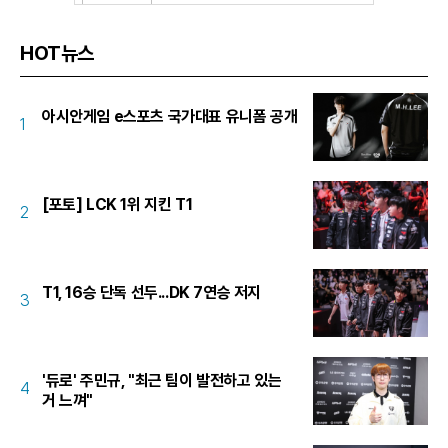
HOT뉴스
아시안게임 e스포츠 국가대표 유니폼 공개
1
[포토] LCK 1위 지킨 T1
2
T1, 16승 단독 선두...DK 7연승 저지
3
'듀로' 주민규, "최근 팀이 발전하고 있는
4
거 느껴"