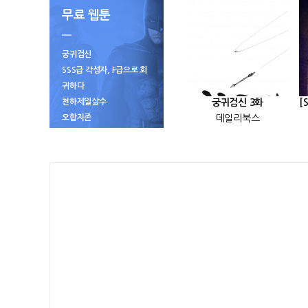
무료 웹툰
궁귀검신
SSS급 각성자, F급으로 회
귀하다
천하제일살수
궁귀검신 3화
오합지존
데일리북스