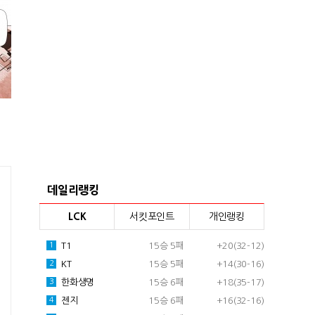
데일리랭킹
LCK
서킷포인트
개인랭킹
T1
15승 5패
+20(32-12)
1
KT
15승 5패
+14(30-16)
2
한화생명
15승 6패
+18(35-17)
3
젠지
15승 6패
+16(32-16)
4