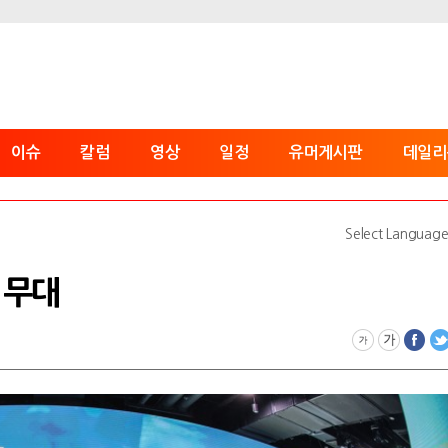
이슈
칼럼
영상
일정
유머게시판
데일리
Select Languag
 무대