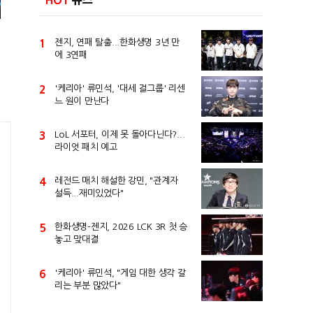
HOT
뉴스
피
1
젠지, 연패 탈출...한화생명 3년 만
에 3연패
2
'케리아' 류민석, '대세 걸그룹' 리센
느 원이 만난다
3
LoL 서포터, 이제 못 돌아다닌다?...
라이엇 패치 예고
4
레전드 매치 해설한 강민, "관계자
설득...재미있었다"
5
한화생명-젠지, 2026 LCK 3R 첫 승
놓고 맞대결
6
'케리아' 류민석, "게임 대한 생각 갈
리는 부분 많았다"