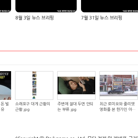
8월 3일 뉴스 브리핑
7월 31일 뉴스 브리핑
돈 빌
소래포구 대게 근황의
주변에 절대 두면 안되
최근 로미오와 줄리엣
이유
근황.jpg
는 부류.jpg
영화를 본 한가인 아들
반응.jpg