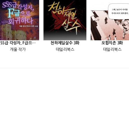
[SSS급 각성자, F급으로 회귀하다] 25화
천하제일살수 3화
오합지존 3화
개울 작가
데일리북스
데일리북스