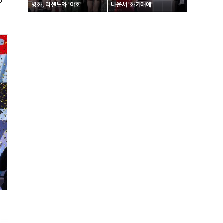
>
병화, 리센느와 '야호'
나운서 '화기애애'
2024 넥슨 아이콘 매치 현장스케치
2024 VCT 퍼