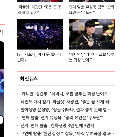
'피글렛' 채광진 "좋은 꿈 꾸
연패 탈출 유상욱 감독 "승리
게 해줘 감사"
요인은 '주도권'"
기
LoL 서포터, 이제 못 돌아다
'캐니언', "쉬바나, 조합 맞추
닌다?
는 과정 난이도"
최신뉴스
'캐니언' 김건부, "쉬바나, 조합 맞추는 과정 난이도 있어"
레전드 매치 참가 '피글렛' 채광진, "좋은 꿈 꾸게 해줘 감사"
한화생명 윤성영, "정글 쉬바나, 결과 좋지 못해 할 말 없어"
'연패 탈출' 젠지 유상욱, "승리 요인은 '주도권'"
젠지, 연패 탈출...한화생명 3년 만에 3연패
'7연패 탈출' 한진 김상수 감독, "아직 우여곡절 겪고 있다"