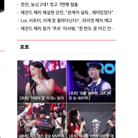
한진, 농심 2대1 꺾고 7연패 탈출
레전드 매치 해설한 강민, "관계자 설득...재미있었다"
LoL 서포터, 이제 못 돌아다닌다?...라이엇 패치 예고
레전드 매치 참가 '쿠로' 이서행, "한 판도 못 이긴 건 아쉽다"
포토
[포토] '유칼' 손우현, LCK 3R
[포토] '거제의 딸' 리센느 원이
첫 승 세리머니
[포토] 서든 챔스 결승 MVP 이
[포토] 이세돌 9단과 이현경 아