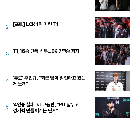
1
[포토] LCK 1위 지킨 T1
2
T1, 16승 단독 선두...DK 7연승 저지
3
'듀로' 주민규, "최근 팀이 발전하고 있는
4
거 느껴"
'4연승 실패' kt 고동빈, "PO 앞두고
5
경기력 만들어가는 단계"