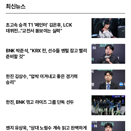
최신뉴스
초고속 승격 T1 '페인터' 김은후, LCK
데뷔전..."교전서 돋보이는 실력"
BNK 박준석, "KRX 전, 선수들 멘털 잡고 빨리
준비할 것"
한진 김상수, "압박 이겨내고 좋은 경기력
승리"
한진, BNK 꺾고 라이즈 그룹 단독 선두
젠지 유상욱, "상대 노림수 계속 읽고 완벽하게