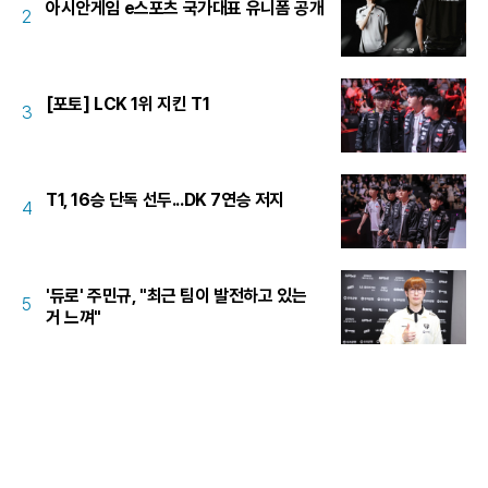
아시안게임 e스포츠 국가대표 유니폼 공개
2
[포토] LCK 1위 지킨 T1
3
T1, 16승 단독 선두...DK 7연승 저지
4
'듀로' 주민규, "최근 팀이 발전하고 있는
5
거 느껴"