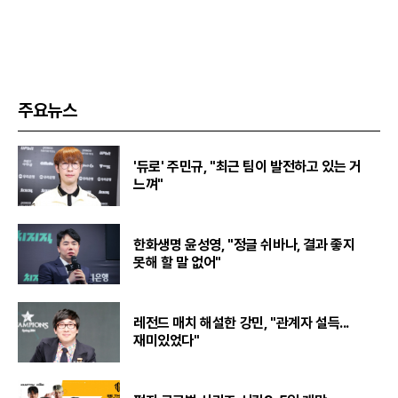
주요뉴스
'듀로' 주민규, "최근 팀이 발전하고 있는 거
느껴"
한화생명 윤성영, "정글 쉬바나, 결과 좋지
못해 할 말 없어"
레전드 매치 해설한 강민, "관계자 설득...
재미있었다"