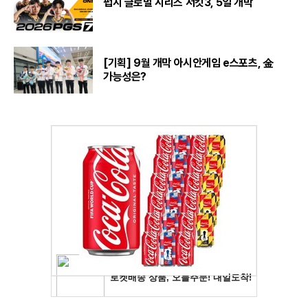
펍지 글로벌 시리즈 서킷3, 5일 개막
[기획] 9월 개막 아시안게임 e스포츠, 金
가능성은?