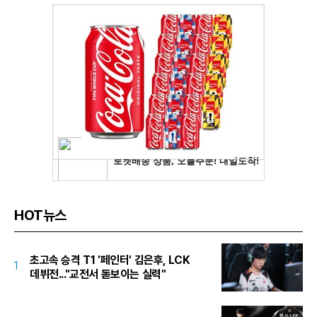
HOT뉴스
초고속 승격 T1 '페인터' 김은후, LCK
1
데뷔전..."교전서 돋보이는 실력"