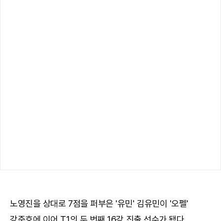
노영진을 상대로 7점을 퍼부은 '유민' 김유민이 '오펠'
강준호에 이어 T1의 두 번째 16강 진출 선수가 됐다.