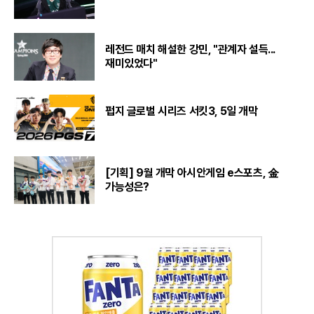
레전드 매치 해설한 강민, "관계자 설득...
재미있었다"
펍지 글로벌 시리즈 서킷3, 5일 개막
[기획] 9월 개막 아시안게임 e스포츠, 金
가능성은?