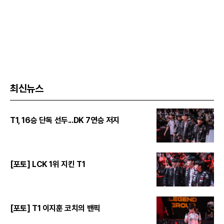
최신뉴스
T1, 16승 단독 선두...DK 7연승 저지
[포토] LCK 1위 지킨 T1
[포토] T1 이지훈 코치의 밴픽