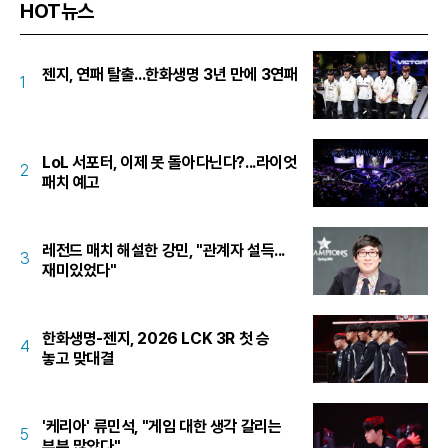
HOT뉴스
젠지, 연패 탈출...한화생명 3년 만에 3연패
1
LoL 서포터, 이제 못 돌아다닌다?...라이엇
2
패치 예고
레전드 매치 해설한 강민, "관계자 설득...
3
재미있었다"
한화생명-젠지, 2026 LCK 3R 첫 승
4
놓고 맞대결
'케리아' 류민석, "게임 대한 생각 갈리는
5
부분 많았다"