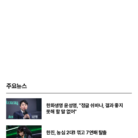
주요뉴스
한화생명 윤성영, "정글 쉬바나, 결과 좋지
못해 할 말 없어"
한진, 농심 2대1 꺾고 7연패 탈출