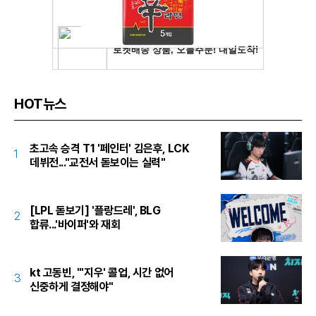
HOT뉴스
초고속 승격 T1 '페인터' 김은후, LCK
1
데뷔전..."교전서 돋보이는 실력"
[LPL 돋보기] '플랑드레', BLG
2
합류...'바이퍼'와 재회
kt 고동빈, "'지우' 콜업, 시간 없어
3
신중하게 결정해야"