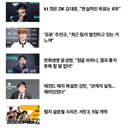
kt 꺾은 DK 김대호, "현실적인 목표는 4위"
'듀로' 주민규, "최근 팀이 발전하고 있는 거
느껴"
한화생명 윤성영, "정글 쉬바나, 결과 좋지
못해 할 말 없어"
레전드 매치 해설한 강민, "관계자 설득...
재미있었다"
펍지 글로벌 시리즈 서킷3, 5일 개막