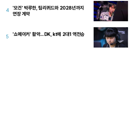
'모건' 박루한, 팀리퀴드와 2028년까지
4
연장 계약
'쇼메이커' 활약... DK, kt에 2대1 역전승
5