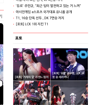
'듀로' 주민규, "최근 팀이 발전하고 있는 거 느껴"
아시안게임 e스포츠 국가대표 유니폼 공개
기
T1, 16승 단독 선두...DK 7연승 저지
[포토] LCK 1위 지킨 T1
포토
[포토] '유칼' 손우현, LCK 3R
[포토] '거제의 딸' 리센느 원이
첫 승 세리머니