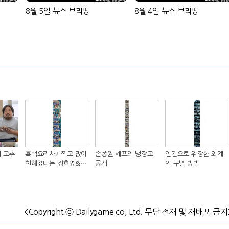
8월 5일 뉴스 브리핑
8월 4일 뉴스 브리핑
 고추
흑백요리사2 찍고 많이
손종원 셰프의 냉장고
인간으로 위장한 외계
친해졌다는 정호영&샘
공개
인 구별 방법
킴 셰프..JPG
<Copyright ⓒ Dailygame co, Ltd. 무단 전재 및 재배포 금지