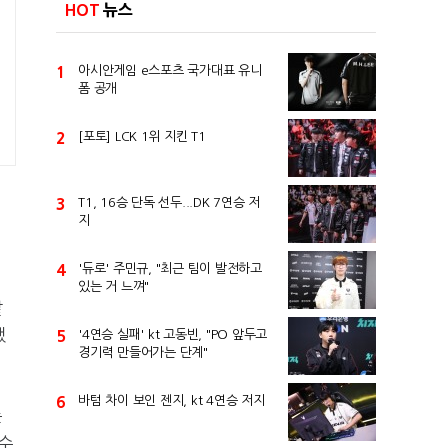
HOT
뉴스
1
아시안게임 e스포츠 국가대표 유니
폼 공개
2
[포토] LCK 1위 지킨 T1
에
3
T1, 16승 단독 선두...DK 7연승 저
지
4
'듀로' 주민규, "최근 팀이 발전하고
있는 거 느껴"
같
했
5
'4연승 실패' kt 고동빈, "PO 앞두고
경기력 만들어가는 단계"
6
바텀 차이 보인 젠지, kt 4연승 저지
는
선수