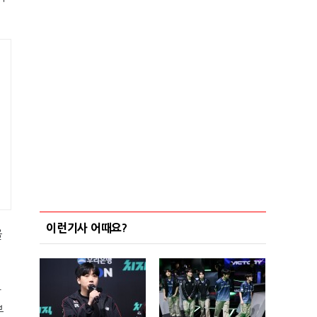
이런기사 어때요?
을
안
부