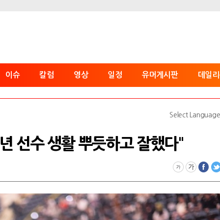
이슈
칼럼
영상
일정
유머게시판
데일리
Select Languag
10년 선수 생활 뿌듯하고 잘했다"