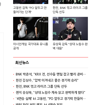
타
고동빈 감독 "PO 앞두고 만
한진, BNK 꺾고 라이즈 그룹
들어가는 단계"
단독 선두
아시안게임 국가대표 유니폼
유상욱 감독 "상대 노림수 완
공개
벽 대응"
최신뉴스
BNK 박준석, "KRX 전, 선수들 멘털 잡고 빨리 준비할 것"
한진 김상수, "압박 이겨내고 좋은 경기력 승리"
한진, BNK 꺾고 라이즈 그룹 단독 선두
젠지 유상욱, "상대 노림수 계속 읽고 완벽하게 했다"
'4연승 실패' kt 고동빈, "PO 앞두고 경기력 만들어가는 단계"
바텀 차이 보인 젠지, kt 4연승 저지