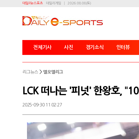
데일리e스포츠
데일리게임
2026.08.08(토)
전체기사
사진
경기소식
인터뷰
>
리그뉴스
엘오엘리그
LCK 떠나는 '피넛' 한왕호, "
2025-09-30 11:02:27