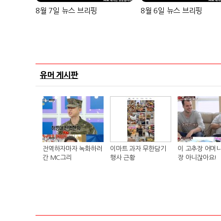
8월 7일 뉴스 브리핑
8월 6일 뉴스 브리핑
유머 게시판
전역하자마자 녹화하러
이마트 과자 무한담기
이 고추장 어머니
간 MC그리
행사 근황
장 아니잖아요!