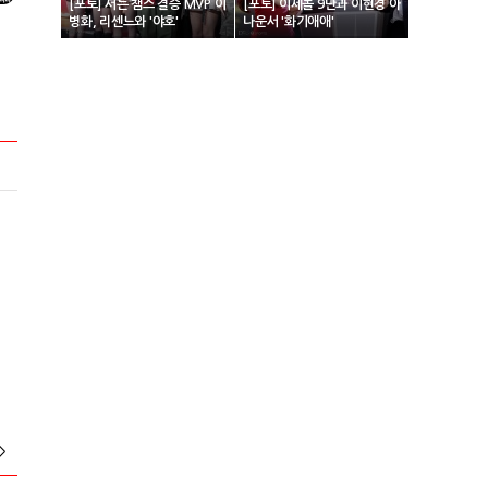
[포토] 서든 챔스 결승 MVP 이
[포토] 이세돌 9단과 이현경 아
병화, 리센느와 '야호'
나운서 '화기애애'
>