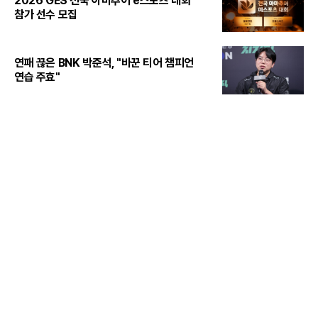
2026 GES 전국 아마추어 e스포츠 대회
참가 선수 모집
연패 끊은 BNK 박준석, "바꾼 티어 챔피언
연습 주효"