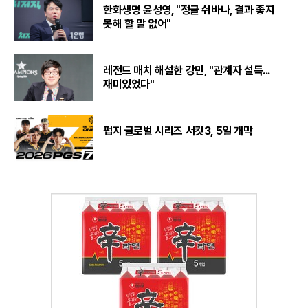
한화생명 윤성영, "정글 쉬바나, 결과 좋지
못해 할 말 없어"
레전드 매치 해설한 강민, "관계자 설득...
재미있었다"
펍지 글로벌 시리즈 서킷3, 5일 개막