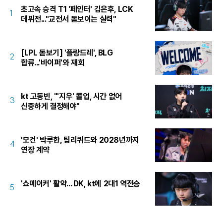
초고속 승격 T1 '페인터' 김은후, LCK
1
데뷔전..."교전서 돋보이는 실력"
[LPL 돋보기] '플랑드레', BLG
2
합류...'바이퍼'와 재회
kt 고동빈, "'지우' 콜업, 시간 없어
3
신중하게 결정해야"
'모건' 박루한, 팀리퀴드와 2028년까지
4
연장 계약
'쇼메이커' 활약... DK, kt에 2대1 역전승
5