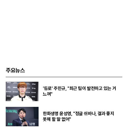
주요뉴스
'듀로' 주민규, "최근 팀이 발전하고 있는 거
느껴"
한화생명 윤성영, "정글 쉬바나, 결과 좋지
못해 할 말 없어"