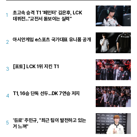
초고속 승격 T1 '페인터' 김은후, LCK
1
데뷔전..."교전서 돋보이는 실력"
아시안게임 e스포츠 국가대표 유니폼 공개
2
[포토] LCK 1위 지킨 T1
3
T1, 16승 단독 선두...DK 7연승 저지
4
'듀로' 주민규, "최근 팀이 발전하고 있는
5
거 느껴"