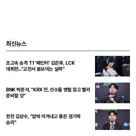
최신뉴스
초고속 승격 T1 '페인터' 김은후, LCK
데뷔전..."교전서 돋보이는 실력"
BNK 박준석, "KRX 전, 선수들 멘털 잡고 빨리
준비할 것"
한진 김상수, "압박 이겨내고 좋은 경기력
승리"