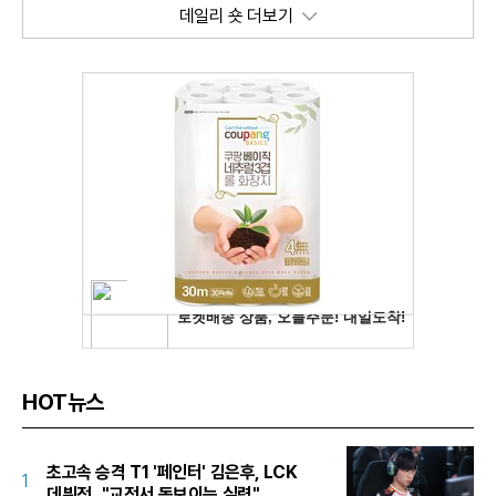
데일리 숏 더보기
HOT뉴스
초고속 승격 T1 '페인터' 김은후, LCK
1
데뷔전..."교전서 돋보이는 실력"