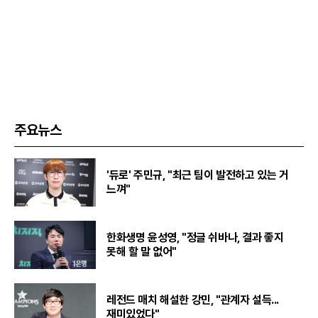
주요뉴스
'듀로' 주민규, "최근 팀이 발전하고 있는 거
느껴"
한화생명 윤성영, "정글 쉬바나, 결과 좋지
못해 할 말 없어"
레전드 매치 해설한 강민, "관계자 설득...
재미있었다"