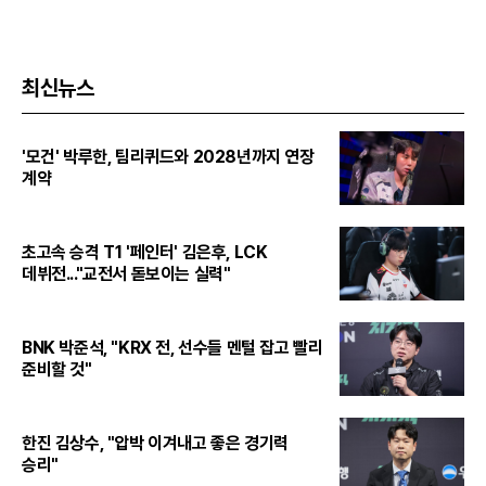
최신뉴스
'모건' 박루한, 팀리퀴드와 2028년까지 연장
계약
초고속 승격 T1 '페인터' 김은후, LCK
데뷔전..."교전서 돋보이는 실력"
BNK 박준석, "KRX 전, 선수들 멘털 잡고 빨리
준비할 것"
한진 김상수, "압박 이겨내고 좋은 경기력
승리"