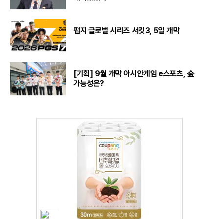
펍지 글로벌 시리즈 서킷3, 5일 개막
[기획] 9월 개막 아시안게임 e스포츠, 金
가능성은?