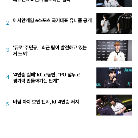
아시안게임 e스포츠 국가대표 유니폼 공개
2
'듀로' 주민규, "최근 팀이 발전하고 있는
3
거 느껴"
'4연승 실패' kt 고동빈, "PO 앞두고
4
경기력 만들어가는 단계"
바텀 차이 보인 젠지, kt 4연승 저지
5