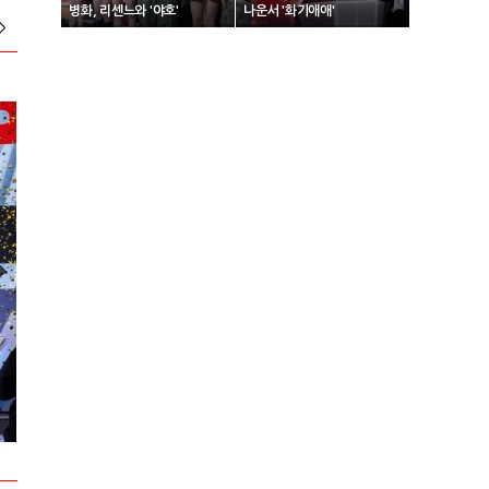
병화, 리센느와 '야호'
나운서 '화기애애'
>
2024 넥슨 아이콘 매치 현장스케치
2024 VCT 퍼