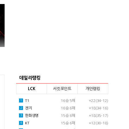
데일리랭킹
LCK
서킷포인트
개인랭킹
T1
16승 5패
+22(34-12)
1
젠지
16승 6패
+18(34-16)
2
한화생명
15승 6패
+18(35-17)
3
KT
15승 6패
+12(30-18)
4