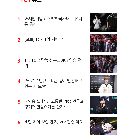
HOT
뉴스
1
아시안게임 e스포츠 국가대표 유니
폼 공개
전
2
[포토] LCK 1위 지킨 T1
3
T1, 16승 단독 선두...DK 7연승 저
지
4
'듀로' 주민규, "최근 팀이 발전하고
있는 거 느껴"
5
'4연승 실패' kt 고동빈, "PO 앞두고
경기력 만들어가는 단계"
6
바텀 차이 보인 젠지, kt 4연승 저지