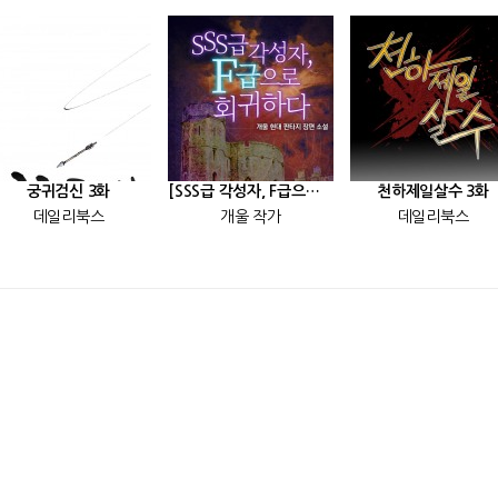
궁귀검신 3화
[SSS급 각성자, F급으로 회귀하다] 25화
천하제일살수 3화
데일리북스
개울 작가
데일리북스