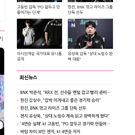
고동빈 감독 "PO 앞두고 만
한진, BNK 꺾고 라이즈 그룹
들어가는 단계"
단독 선두
기
아시안게임 국가대표 유니폼
유상욱 감독 "상대 노림수 완
공개
벽 대응"
최신뉴스
BNK 박준석, "KRX 전, 선수들 멘털 잡고 빨리 준비할 것"
한진 김상수, "압박 이겨내고 좋은 경기력 승리"
한진, BNK 꺾고 라이즈 그룹 단독 선두
젠지 유상욱, "상대 노림수 계속 읽고 완벽하게 했다"
'4연승 실패' kt 고동빈, "PO 앞두고 경기력 만들어가는 단계"
바텀 차이 보인 젠지, kt 4연승 저지