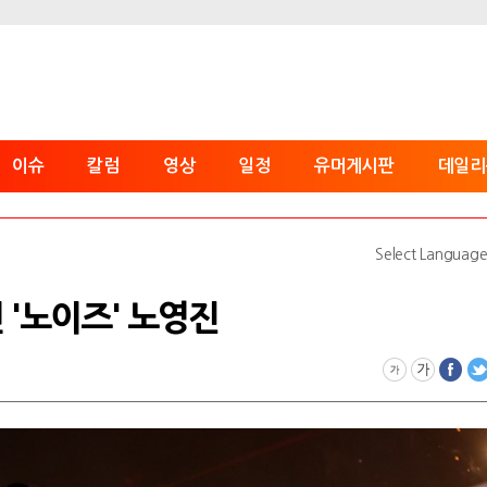
이슈
칼럼
영상
일정
유머게시판
데일리
Select Languag
선 '노이즈' 노영진