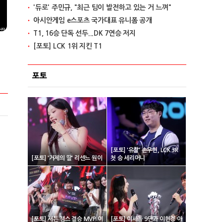
'듀로' 주민규, "최근 팀이 발전하고 있는 거 느껴"
아시안게임 e스포츠 국가대표 유니폼 공개
T1, 16승 단독 선두...DK 7연승 저지
[포토] LCK 1위 지킨 T1
포토
[포토] '유칼' 손우현, LCK 3R
[포토] '거제의 딸' 리센느 원이
첫 승 세리머니
[포토] 서든 챔스 결승 MVP 이
[포토] 이세돌 9단과 이현경 아