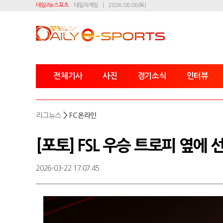
데일리e스포츠
데일리게임
2026.08.08(토)
전체기사
사진
경기소식
인터뷰
>
리그뉴스
FC온라인
[포토] FSL 우승 트로피 옆에 
2026-03-22 17:07:45