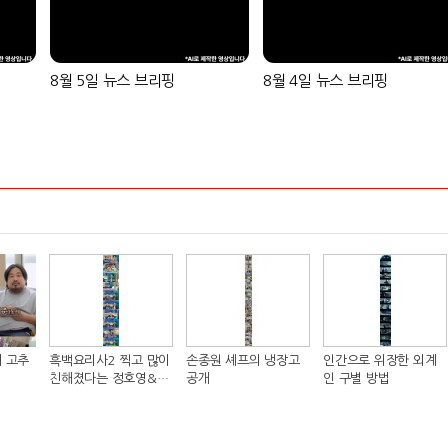
8월 5일 뉴스 브리핑
8월 4일 뉴스 브리핑
 고추
흑백요리사2 찍고 많이
손종원 셰프의 냉장고
인간으로 위장한 외계
친해졌다는 정호영&샘
공개
인 구별 방법
킴 셰프..JPG