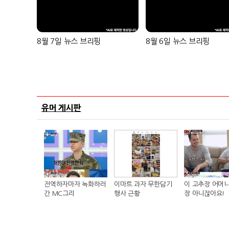
8월 7일 뉴스 브리핑
8월 6일 뉴스 브리핑
유머 게시판
전역하자마자 녹화하러
이마트 과자 무한담기
이 고추장 어머니
간 MC그리
행사 근황
장 아니잖아요!