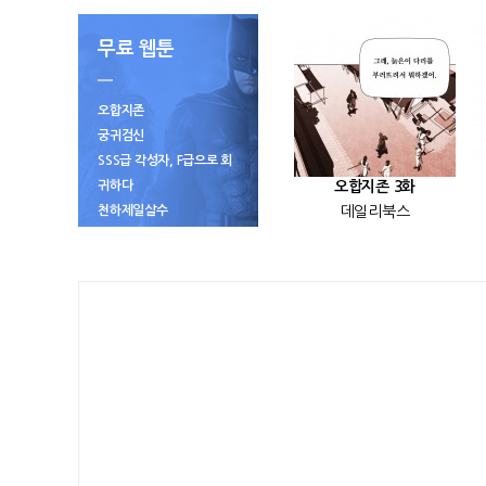
무료 웹툰
오합지존
궁귀검신
SSS급 각성자, F급으로 회
귀하다
오합지존 3화
천하제일살수
데일리북스