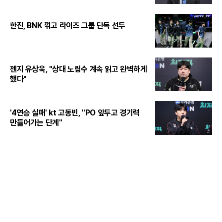
한진, BNK 꺾고 라이즈 그룹 단독 선두
젠지 유상욱, "상대 노림수 계속 읽고 완벽하게
했다"
'4연승 실패' kt 고동빈, "PO 앞두고 경기력
만들어가는 단계"