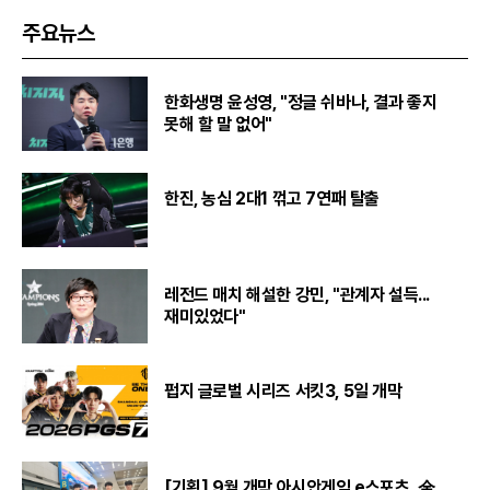
주요뉴스
한화생명 윤성영, "정글 쉬바나, 결과 좋지
못해 할 말 없어"
한진, 농심 2대1 꺾고 7연패 탈출
레전드 매치 해설한 강민, "관계자 설득...
재미있었다"
펍지 글로벌 시리즈 서킷3, 5일 개막
[기획] 9월 개막 아시안게임 e스포츠, 金