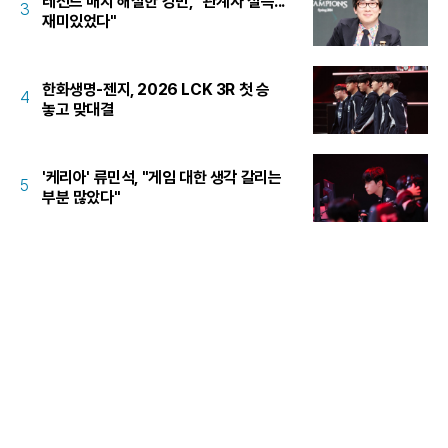
레전드 매치 해설한 강민, "관계자 설득...
3
재미있었다"
한화생명-젠지, 2026 LCK 3R 첫 승
4
놓고 맞대결
'케리아' 류민석, "게임 대한 생각 갈리는
5
부분 많았다"