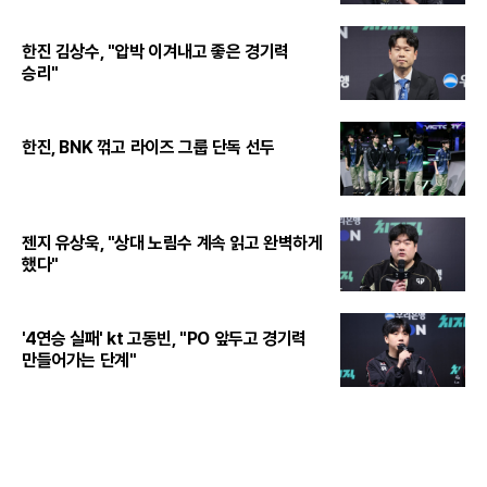
한진 김상수, "압박 이겨내고 좋은 경기력
승리"
한진, BNK 꺾고 라이즈 그룹 단독 선두
젠지 유상욱, "상대 노림수 계속 읽고 완벽하게
했다"
'4연승 실패' kt 고동빈, "PO 앞두고 경기력
만들어가는 단계"