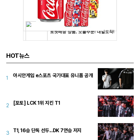
HOT뉴스
아시안게임 e스포츠 국가대표 유니폼 공개
1
[포토] LCK 1위 지킨 T1
2
T1, 16승 단독 선두...DK 7연승 저지
3