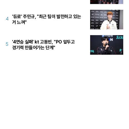
'듀로' 주민규, "최근 팀이 발전하고 있는
4
거 느껴"
'4연승 실패' kt 고동빈, "PO 앞두고
5
경기력 만들어가는 단계"