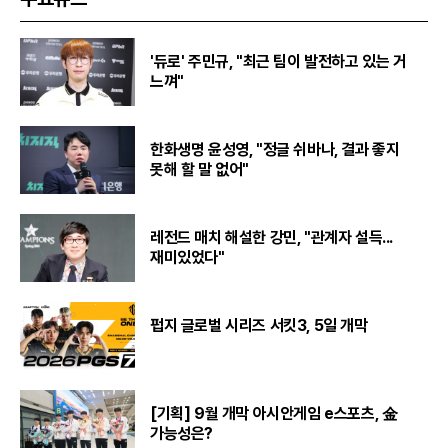
'듀로' 주민규, "최근 팀이 발전하고 있는 거
느껴"
한화생명 윤성영, "정글 쉬바나, 결과 좋지
못해 할 말 없어"
레전드 매치 해설한 강민, "관계자 설득...
재미있었다"
펍지 글로벌 시리즈 서킷3, 5일 개막
[기획] 9월 개막 아시안게임 e스포츠, 金
가능성은?